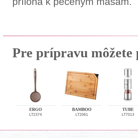
príloha k pečeným mäsám.
Pre prípravu môžete 
ERGO
BAMBOO
TUBE
LT2374
LT2061
LT7013