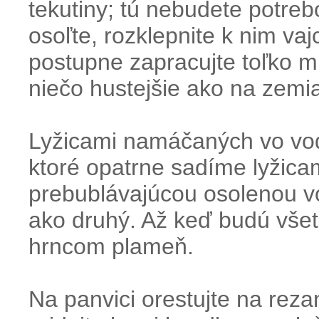
tekutiny; tú nebudete potreb
osoľte, rozklepnite k nim va
postupne zapracujte toľko mú
niečo hustejšie ako na zemi
Lyžicami namáčaných vo vod
ktoré opatrne sadíme lyžica
prebublávajúcou osolenou v
ako druhý. Až keď budú všet
hrncom plameň.
Na panvici orestujte na reza