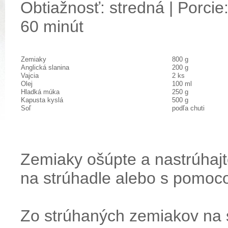
Obtiažnosť: stredná | Porcie:
60 minút
Zemiaky
800 g
Anglická slanina
200 g
Vajcia
2 ks
Olej
100 ml
Hladká múka
250 g
Kapusta kyslá
500 g
Soľ
podľa chuti
Zemiaky ošúpte a nastrúhaj
na strúhadle alebo s pomoco
Zo strúhaných zemiakov na 