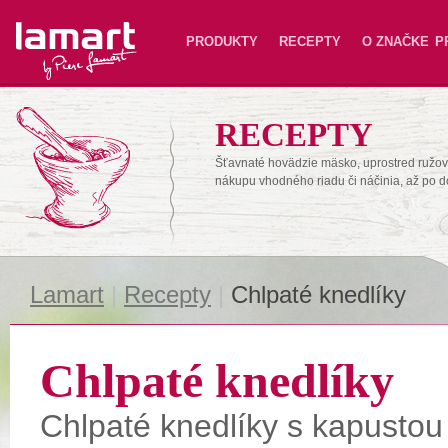
Lamart
PRODUKTY
RECEPTY
O ZNAČKE
P
RECEPTY
Šťavnaté hovädzie mäsko, uprostred ružové
nákupu vhodného riadu či náčinia, až po 
Lamart
|
Recepty
|
Chlpaté knedlíky
Chlpaté knedlíky
Chlpaté knedlíky s kapustou