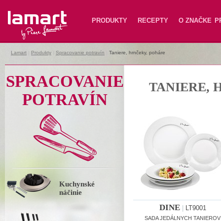
Lamart
PRODUKTY
RECEPTY
O ZNAČKE
P
Lamart
|
Produkty
|
Spracovanie potravín
|
Taniere, hrnčeky, poháre
SPRACOVANIE
TANIERE, 
POTRAVÍN
Kuchynské
náčinie
DINE
|
LT9001
SADA JEDÁLNYCH TANIEROV