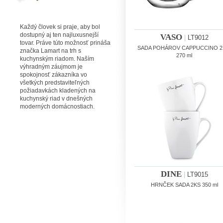
Každý človek si praje, aby bol
dostupný aj ten najluxusnejší
VASO
|
LT9012
tovar. Práve túto možnosť prináša
SADA POHÁROV CAPPUCCINO 2
značka Lamart na trh s
270 ml
kuchynským riadom. Naším
výhradným záujmom je
spokojnosť zákazníka vo
všetkých predstaviteľných
požiadavkách kladených na
kuchynský riad v dnešných
moderných domácnostiach.
DINE
|
LT9015
HRNČEK SADA 2KS 350 ml