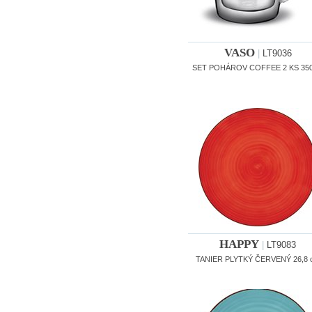
VASO
|
LT9036
SET POHÁROV COFFEE 2 KS 350
HAPPY
|
LT9083
TANIER PLYTKÝ ČERVENÝ 26,8 