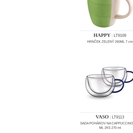
HAPPY
|
LT9109
HRNČEK ZELENÝ 260ML 7 cm
VASO
|
LT9113
SADA POHÁROV NA CAPPUCCINO
ML 2KS 270 ml