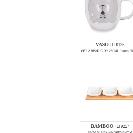
VASO
|
LT9125
SET 2 BEAR ČÍRY 250ML 2 kom 25
BAMBOO
|
LT9217
SADA MISIEK NA DREVENOM