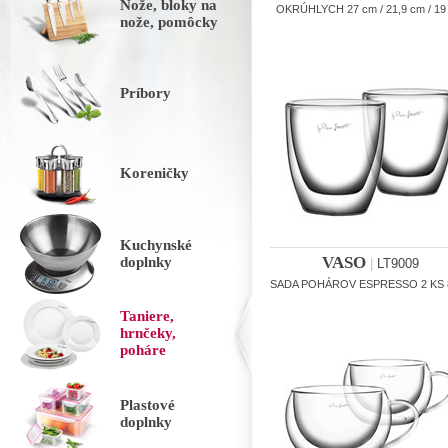
Nože, bloky na
OKRÚHLYCH 27 cm / 21,9 cm / 19
nože, pomôcky
Príbory
Koreničky
Kuchynské
VASO
doplnky
|
LT9009
SADA POHÁROV ESPRESSO 2 KS 
Taniere,
hrnčeky,
poháre
Plastové
doplnky