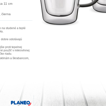
ka 11 cm
, čierna
 na studené a teplé
tu.
 dobre odolávajú
šie proti tepelnej
né použiť v mikrovlnnej
ke riadu.
asklinám a škrabancom,