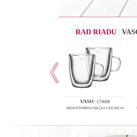
RAD RIADU
|
VAS
VASO
|
LT9008
SADA POHÁROV NA ČAJ 2 KS 420 ml