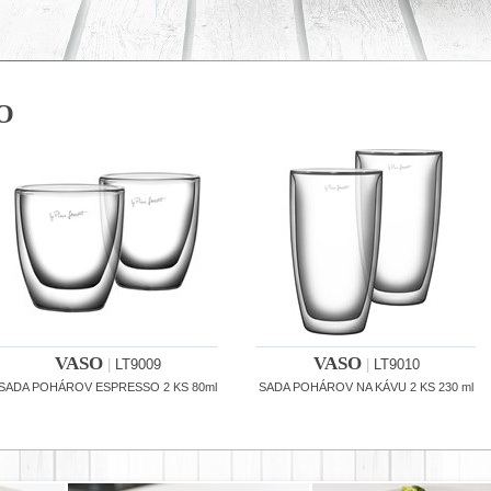
O
VASO
VASO
|
LT9009
|
LT9010
SADA POHÁROV ESPRESSO 2 KS 80ml
SADA POHÁROV NA KÁVU 2 KS 230 ml