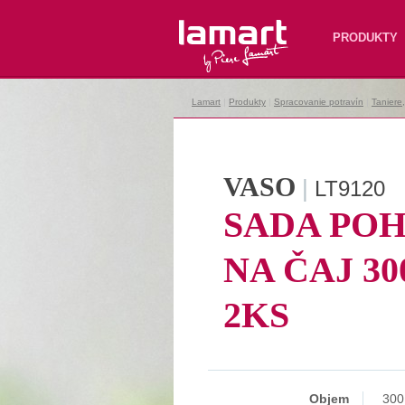
Lamart
PRODUKTY
Lamart
|
Produkty
|
Spracovanie potravín
|
Taniere
VASO
|
LT9120
SADA PO
NA ČAJ 30
2KS
Objem
300