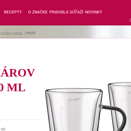
RECEPTY
O ZNAČKE
PRAVIDLÁ SÚŤAŽÍ
NOVINKY
, hrnčeky, poháre
|
LT9120
HÁROV
0 ML
 ml