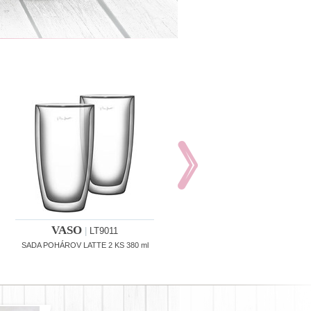
VASO
VASO
|
LT9011
|
LT9012
SADA POHÁROV LATTE 2 KS 380 ml
SADA POHÁROV CAPPUCCINO 2 K
270 ml