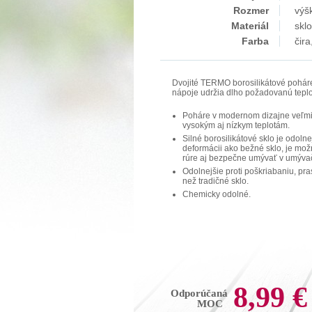
Rozmer
výš
Materiál
sklo
Farba
čira
Dvojité TERMO borosilikátové poháre
nápoje udržia dlho požadovanú teplo
Poháre v modernom dizajne veľmi
vysokým aj nízkym teplotám.
Silné borosilikátové sklo je odolnej
deformácii ako bežné sklo, je mož
rúre aj bezpečne umývať v umývač
Odolnejšie proti poškriabaniu, pr
než tradičné sklo.
Chemicky odolné.
8,99 €
Odporúčaná
MOC