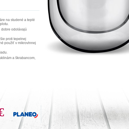
re na studené a teplé
plotu.
 dobre odolávajú
šie proti tepelnej
né použiť v mikrovlnnej
iadu.
asklinám a škrabancom,
€