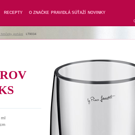
RECEPTY
O ZNAČKE
PRAVIDLÁ SÚŤAŽÍ
NOVINKY
, hrnčeky, poháre
|
LT9034
ÁROV
KS
 ml
 cm