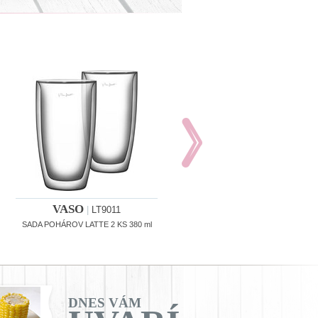
VASO
VASO
|
LT9011
|
LT9012
SADA POHÁROV LATTE 2 KS 380 ml
SADA POHÁROV CAPPUCCINO 2 K
270 ml
DNES VÁM