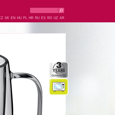
CZ
SK
EN
HU
PL
HR
RU
ES
RO
UZ
AR