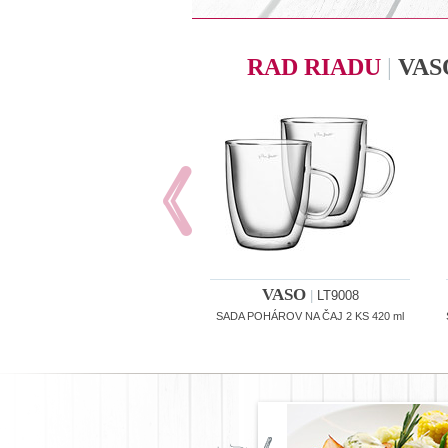
RAD RIADU
|
VAS
VASO
|
LT9008
SADA POHÁROV NA ČAJ 2 KS 420 ml