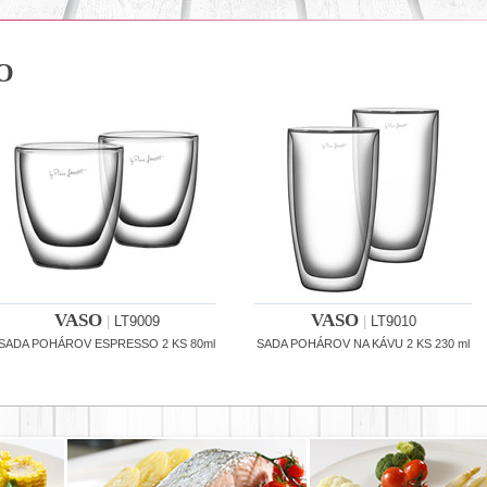
O
VASO
VASO
|
LT9009
|
LT9010
SADA POHÁROV ESPRESSO 2 KS 80ml
SADA POHÁROV NA KÁVU 2 KS 230 ml