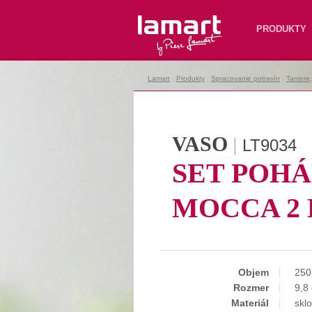
Lamart
PRODUKTY
Lamart
|
Produkty
|
Spracovanie potravín
|
Taniere
VASO
|
LT9034
SET POH
MOCCA 2 
Objem
250
Rozmer
9,8
Materiál
sklo