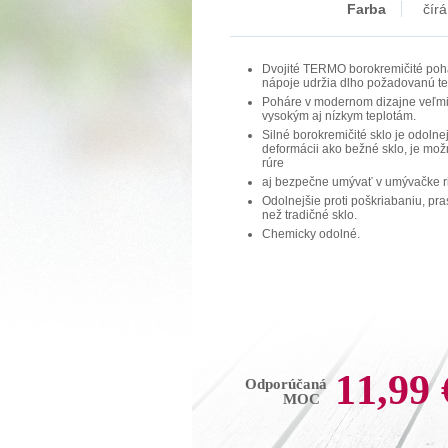
Farba
čírá
Dvojité TERMO borokremičité pohá
nápoje udržia dlho požadovanú te
Poháre v modernom dizajne veľmi
vysokým aj nízkym teplotám.
Silné borokremičité sklo je odolnej
deformácii ako bežné sklo, je mož
rúre
aj bezpečne umývať v umývačke r
Odolnejšie proti poškriabaniu, pr
než tradičné sklo.
Chemicky odolné.
11,99 
Odporúčaná
MOC