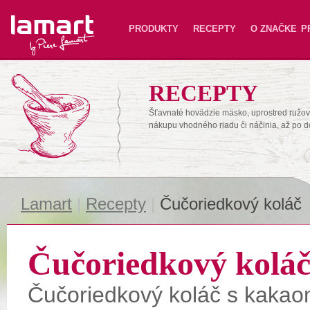
Lamart
PRODUKTY
RECEPTY
O ZNAČKE
P
RECEPTY
Šťavnaté hovädzie mäsko, uprostred ružové
nákupu vhodného riadu či náčinia, až po 
Lamart
|
Recepty
|
Čučoriedkový koláč
Čučoriedkový kolá
Čučoriedkový koláč s kaka