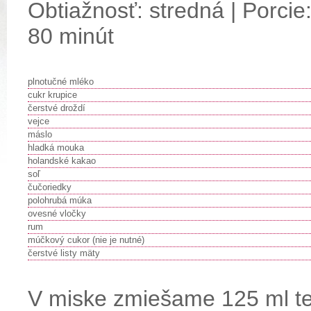
Obtiažnosť: stredná | Porcie:
80 minút
plnotučné mléko
cukr krupice
čerstvé droždí
vejce
máslo
hladká mouka
holandské kakao
soľ
čučoriedky
polohrubá múka
ovesné vločky
rum
múčkový cukor (nie je nutné)
čerstvé listy mäty
V miske zmiešame 125 ml tep