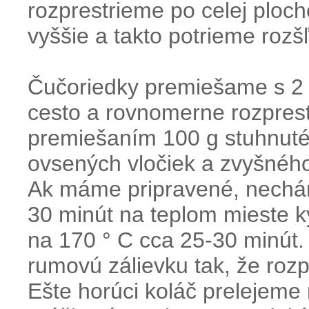
rozprestrieme po celej plo
vyššie a takto potrieme roz
Čučoriedky premiešame s 2 
cesto a rovnomerne rozprest
premiešaním 100 g stuhnuté
ovsených vločiek a zvyšného
Ak máme pripravené, nechám
30 minút na teplom mieste k
na 170 ° C cca 25-30 minút.
rumovú zálievku tak, že ro
Ešte horúci koláč preleje