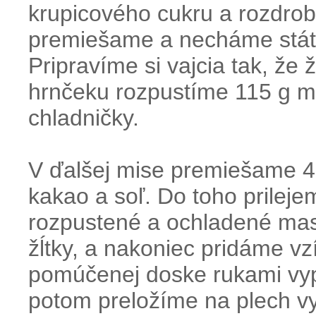
krupicového cukru a rozdro
premiešame a necháme stáť 
Pripravíme si vajcia tak, že 
hrnčeku rozpustíme 115 g ma
chladničky.
V ďalšej mise premiešame 46
kakao a soľ. Do toho prilej
rozpustené a ochladené masl
žĺtky, a nakoniec pridáme 
pomúčenej doske rukami vyp
potom preložíme na plech v