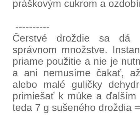
práškovým cukrom a ozdob
----------
Čerstvé droždie sa dá 
správnom množstve. Instan
priame použitie a nie je nu
a ani nemusíme čakať, až
alebo malé guličky dehyd
primiešať k múke a ďalším
teda 7 g sušeného droždia =