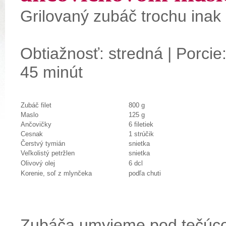
Grilovaný
zubáč
trochu inak
Obtiažnosť: stredná | Porcie:
45 minút
Zubáč filet
800 g
Maslo
125 g
Ančovičky
6 filetiek
Cesnak
1 strúčik
Čerstvý tymián
snietka
Veľkolistý petržlen
snietka
Olivový olej
6 dcl
Korenie, soľ z mlynčeka
podľa chuti
Zubáča umyjeme pod tečúc