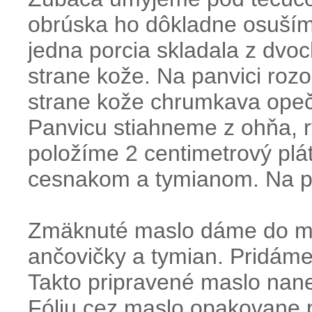
obrúska ho dôkladne osušíme
jedna porcia skladala z dvoc
strane kože. Na panvici rozo
strane kože chrumkava opeč
Panvicu stiahneme z ohňa, 
položíme 2 centimetrový pl
cesnakom a tymianom. Na pa
Zmäknuté maslo dáme do mi
ančovičky a tymian. Pridáme
Takto pripravené maslo nane
Fóliu cez maslo opakovane 