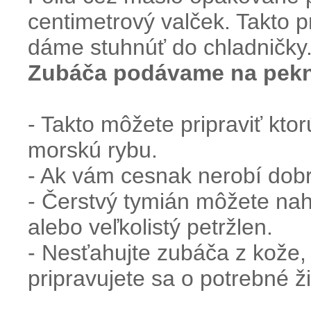
centimetrový valček. Takto 
dáme stuhnúť do chladničky
Zubáča
podávame
na
pek
- Takto môžete pripraviť kt
morskú rybu.
- Ak vám cesnak nerobí dobr
- Čerstvý tymián môžete nahr
alebo veľkolistý petržlen.
- Nesťahujte zubáča z kože,
pripravujete sa o potrebné ži