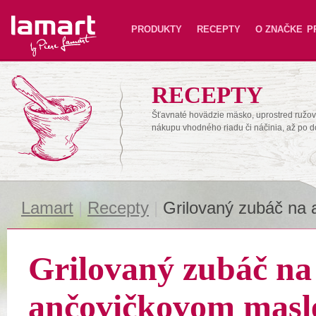
Lamart
PRODUKTY
RECEPTY
O ZNAČKE
P
RECEPTY
Šťavnaté hovädzie mäsko, uprostred ružové
nákupu vhodného riadu či náčinia, až po 
Lamart
|
Recepty
|
Grilovaný zubáč na
Grilovaný zubáč na
ančovičkovom masl