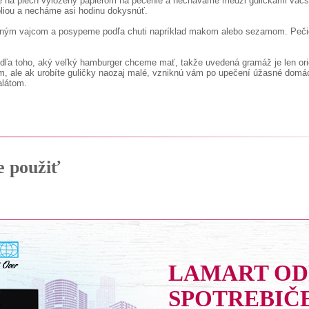
eme na plech vyložený papierom na pečenie a nechávame medzi guličkami väč
óliou a necháme asi hodinu dokysnúť.
ným vajcom a posypeme podľa chuti napríklad makom alebo sezamom. Pečiem
podľa toho, aký veľký hamburger chceme mať, takže uvedená gramáž je len or
m, ale ak urobíte guličky naozaj malé, vzniknú vám po upečení úžasné domá
alátom.
e použiť
LAMART O
SPOTREBIČ