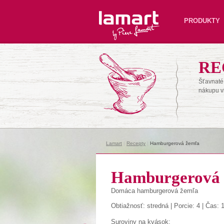
Lamart
PRODUKTY
RE
Šťavnaté 
nákupu v
Lamart
|
Recepty
|
Hamburgerová žemľa
Hamburgerová
Domáca hamburgerová žemľa
Obtiažnosť: stredná | Porcie: 4 | Čas: 
Suroviny na kvások: