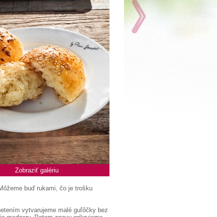
Zobraziť galériu
Môžeme buď rukami, čo je trošku
hnetením vytvarujeme malé guľôčky bez