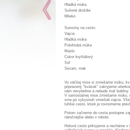
Hladká múka
Sušené droždie
Mlieko
Suroviny na cesto:
Vajcia
Hladká múka
Polohrubá múka
Maslo
Cukor kryštálový
Soľ
Sezam, mak
Vo väčšej mise si zmiešame múku, kv
pripravený "kvások" zakryjeme utierk
nám nevybehne a nebude mať bubliny.
V samostatnej mise zmiešame múku, c
sme po vykysnutí vmiešali vajcia. Vš
tuhšie cesto, ktoré je rovnomerne pre
Potom začneme do cesta postupne zapr
náročnejšie alebo v robote.
Hotové cesto prikryjeme a necháme v 