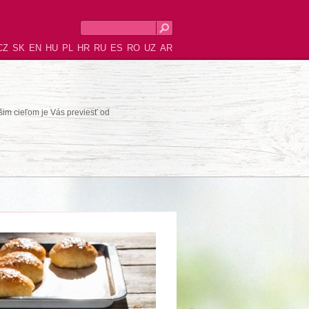
CZ
SK
EN
HU
PL
HR
RU
ES
RO
UZ
AR
šim cieľom je Vás previesť od