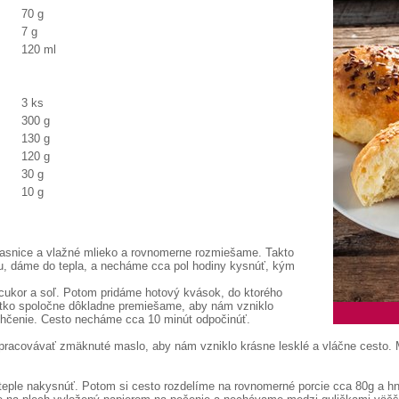
70 g
7 g
120 ml
3 ks
300 g
130 g
120 g
30 g
10 g
asnice a vlažné mlieko a rovnomerne rozmiešame. Takto
ou, dáme do tepla, a necháme cca pol hodiny kysnúť, kým
ukor a soľ. Potom pridáme hotový kvások, do ktorého
etko spoločne dôkladne premiešame, aby nám vzniklo
vlhčenie. Cesto necháme cca 10 minút odpočinúť.
acovávať zmäknuté maslo, aby nám vzniklo krásne lesklé a vláčne cesto. 
teple nakysnúť. Potom si cesto rozdelíme na rovnomerné porcie cca 80g a 