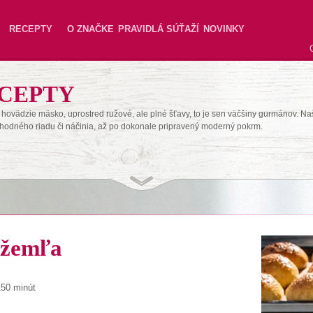
RECEPTY
O ZNAČKE
PRAVIDLÁ SÚŤAŽÍ
NOVINKY
CEPTY
hovädzie mäsko, uprostred ružové, ale plné šťavy, to je sen väčšiny gurmánov. Na
hodného riadu či náčinia, až po dokonale pripravený moderný pokrm.
 žemľa
150 minút