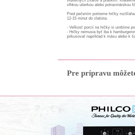
viditeľných zvarov a prasklín. Kladi
vlhkou utierkou alebo potravinárskou f
Pred pečením potrieme hrčky rozšľaha
12-15 minut do zlatista.
- Veľkosť porcií na hrčky si urobíme 
- Hrčky nemusia byť iba k hamburgero
prikusovať napríklad k mäsu alebo k š
Pre prípravu môžet