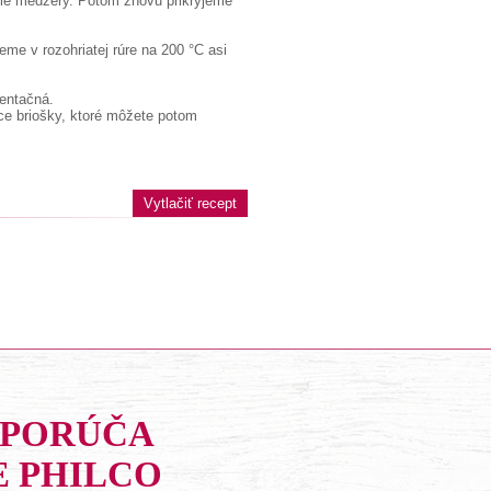
šie medzery. Potom znovu prikryjeme
e v rozohriatej rúre na 200 °C asi
ientačná.
ce briošky, ktoré môžete potom
Vytlačiť recept
DPORÚČA
E PHILCO