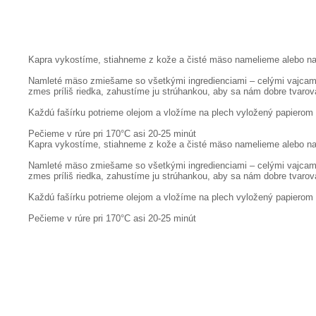
Kapra vykostíme, stiahneme z kože a čisté mäso namelieme alebo 
Namleté mäso zmiešame so všetkými ingredienciami – celými vajcami
zmes príliš riedka, zahustíme ju strúhankou, aby sa nám dobre tvarova
Každú fašírku potrieme olejom a vložíme na plech vyložený papierom
Pečieme v rúre pri 170°C asi 20-25 minút
Kapra vykostíme, stiahneme z kože a čisté mäso namelieme alebo 
Namleté mäso zmiešame so všetkými ingredienciami – celými vajcami
zmes príliš riedka, zahustíme ju strúhankou, aby sa nám dobre tvarova
Každú fašírku potrieme olejom a vložíme na plech vyložený papierom
Pečieme v rúre pri 170°C asi 20-25 minút