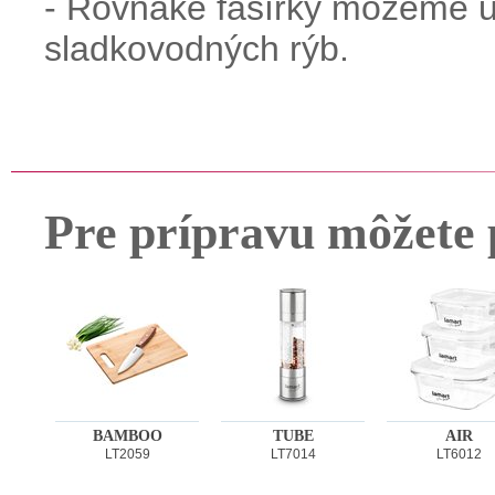
- Rovnaké fašírky môžeme u
sladkovodných rýb.
Pre prípravu môžete 
BAMBOO
TUBE
AIR
LT2059
LT7014
LT6012