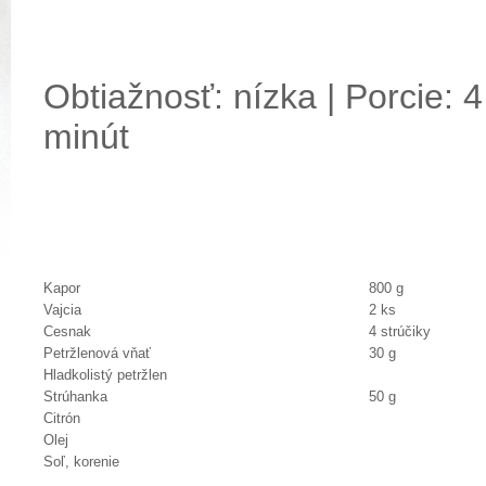
Obtiažnosť: nízka | Porcie: 4
minút
Kapor
800 g
Vajcia
2 ks
Cesnak
4 strúčiky
Petržlenová vňať
30 g
Hladkolistý petržlen
Strúhanka
50 g
Citrón
Olej
Soľ, korenie