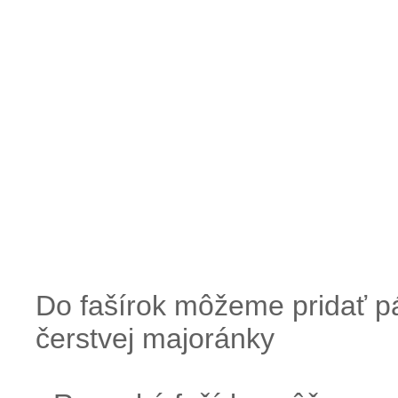
Do fašírok môžeme pridať pá
čerstvej majoránky