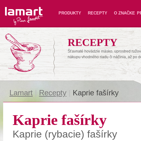
Lamart
PRODUKTY
RECEPTY
O ZNAČKE
P
RECEPTY
Šťavnaté hovädzie mäsko, uprostred ružové
nákupu vhodného riadu či náčinia, až po 
Lamart
|
Recepty
|
Kaprie fašírky
Kaprie fašírky
Kaprie (rybacie) fašírky