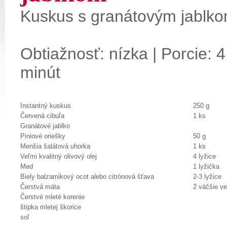
Kuskus s granátovým jablk
Obtiažnosť: nízka | Porcie: 4
minút
Instantný kuskus
250 g
Červená cibuľa
1 ks
Granátové jablko
Piniové oriešky
50 g
Menšia šalátová uhorka
1 ks
Veľmi kvalitný olivový olej
4 lyžice
Med
1 lyžička
Biely balzamikový ocot alebo citrónová šťava
2-3 lyžice
Čerstvá mäta
2 väčšie ve
Čerstvé mleté korenie
štipka mletej škorice
soľ