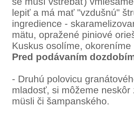
se musí vstrebať) vmiešame 
lepiť a má mať "vzdušnú" št
ingredience - skaramelizov
mätu, opražené piniové orieš
Kuskus osolíme, okoreníme 
Pred podávaním dozdobíme
- Druhú polovicu granátového
mladosť, si môžeme neskôr zj
müsli či šampanského.