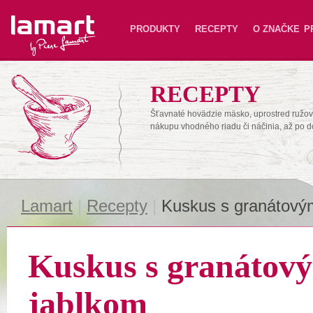
Lamart
PRODUKTY
RECEPTY
O ZNAČKE
P
RECEPTY
Šťavnaté hovädzie mäsko, uprostred ružové
nákupu vhodného riadu či náčinia, až po 
Lamart
|
Recepty
|
Kuskus s granátový
Kuskus s granátov
jablkom