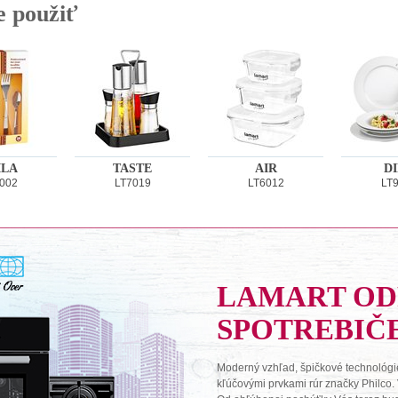
e použiť
ILA
TASTE
AIR
D
002
LT7019
LT6012
LT
LAMART O
SPOTREBIČ
Moderný vzhľad, špičkové technológie
kľúčovými prvkami rúr značky Philco.