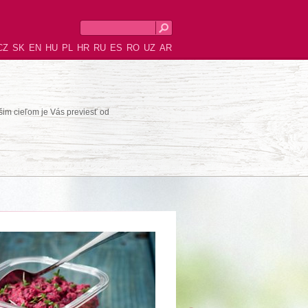
CZ
SK
EN
HU
PL
HR
RU
ES
RO
UZ
AR
šim cieľom je Vás previesť od