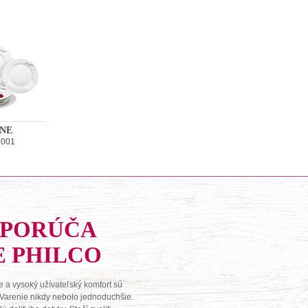
INE
9001
DPORÚČA
E PHILCO
 a vysoký užívateľský komfort sú
 Varenie nikdy nebolo jednoduchšie.