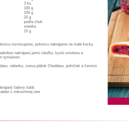
3 ks
100 g
100 g
20 g
podľa chuti
snietka
15 g
ovicu rozmixujeme, polovicu nakrájame na malé kocky.
robno nakrájanú jarnú cibuľku, kyslú smotanu a
ým tymianom.
ddaru, nátierku, znova plátok Cheddaru, polníček a čerstvú
krájaný ľadový šalát.
 alebo v mikrovlnnej rúre