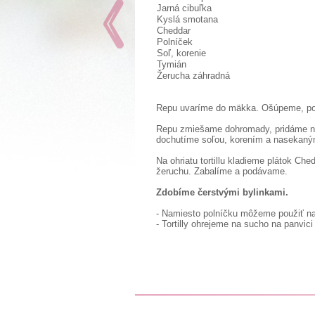
Jarná cibuľka
Kyslá smotana
Cheddar
Polníček
Soľ, korenie
Tymián
Žerucha záhradná
Repu uvaríme do mäkka. Ošúpeme, pol
Repu zmiešame dohromady, pridáme nad
dochutíme soľou, korením a nasekan
Na ohriatu tortillu kladieme plátok Che
žeruchu. Zabalíme a podávame.
Zdobíme čerstvými bylinkami.
- Namiesto polníčku môžeme použiť na
- Tortilly ohrejeme na sucho na panvici