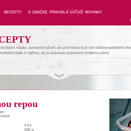
RECEPTY
O ZNAČKE
PRAVIDLÁ SÚŤAŽÍ
NOVINKY
CEPTY
hovädzie mäsko, uprostred ružové, ale plné šťavy, to je sen väčšiny gurmánov. Na
hodného riadu či náčinia, až po dokonale pripravený moderný pokrm.
enou repou
epy
 minút
4 ks
500 g