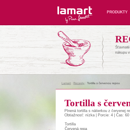
Lamart
PRODUKTY
RE
Šťavnaté 
nákupu v
Lamart
|
Recepty
|
Tortilla s červenou repou
Tortilla s červ
Plnená tortilla s nátierkou z červenej r
Obtiažnosť: nízka | Porcie: 4 | Čas: 60
Tortilla
Červená repa