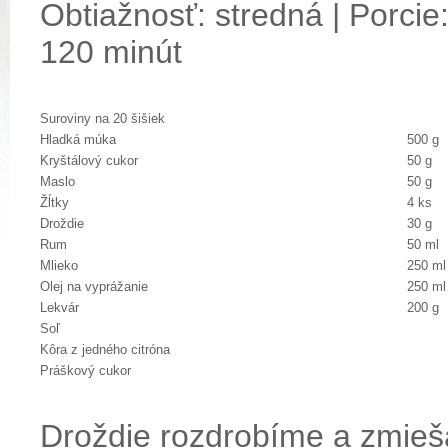
Obtiažnosť: stredná | Porcie:
120 minút
Suroviny na 20 šišiek
Hladká múka
500 g
Kryštálový cukor
50 g
Maslo
50 g
Žĺtky
4 ks
Droždie
30 g
Rum
50 ml
Mlieko
250 ml
Olej na vyprážanie
250 ml
Lekvár
200 g
Soľ
Kôra z jedného citróna
Práškový cukor
Droždie rozdrobíme a zmieš