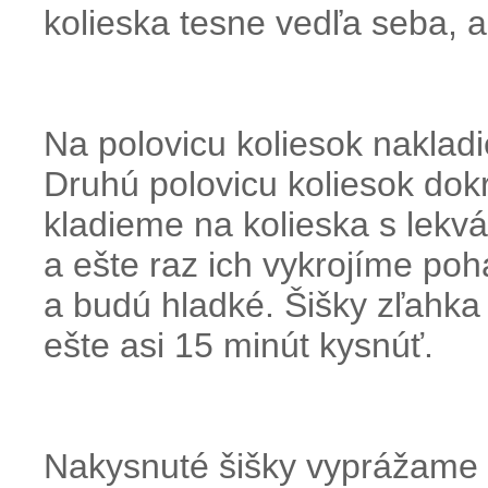
kolieska tesne vedľa seba, 
Na polovicu koliesok nakladi
Druhú polovicu koliesok dok
kladieme na kolieska s lekvá
a ešte raz ich vykrojíme po
a budú hladké. Šišky zľah
ešte asi 15 minút kysnúť.
Nakysnuté šišky vyprážame n