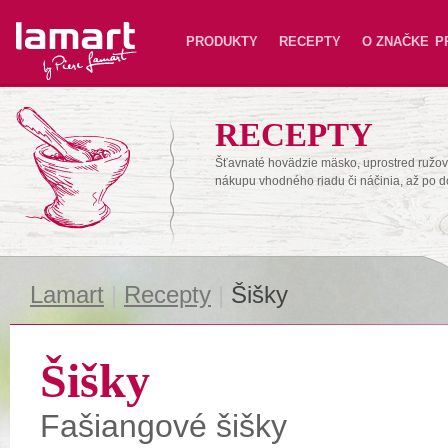
Lamart
PRODUKTY
RECEPTY
O ZNAČKE
P
RECEPTY
Šťavnaté hovädzie mäsko, uprostred ružové
nákupu vhodného riadu či náčinia, až po 
Lamart
|
Recepty
|
Šišky
Šišky
Fašiangové šišky