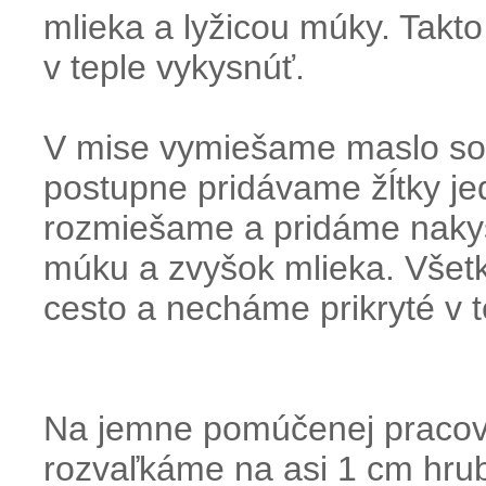
mlieka a lyžicou múky. Takt
v teple vykysnúť.
V mise vymiešame maslo so
postupne pridávame žĺtky je
rozmiešame a pridáme nakysn
múku a zvyšok mlieka. Všet
cesto a necháme prikryté v 
Na jemne pomúčenej pracov
rozvaľkáme na asi 1 cm hru