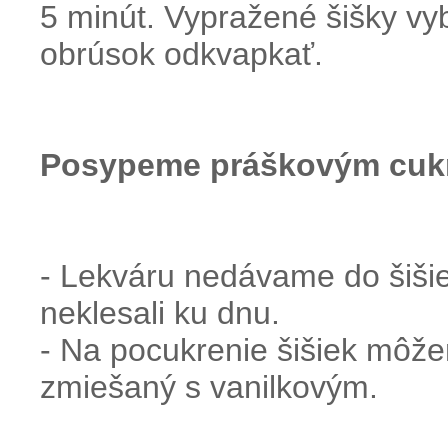
5 minút. Vypražené šišky vy
obrúsok odkvapkať.
Posypeme práškovým cuk
- Lekváru nedávame do šišie
neklesali ku dnu.
- Na pocukrenie šišiek môž
zmiešaný s vanilkovým.