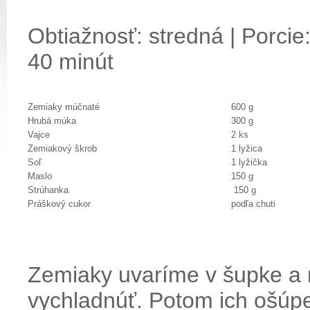
Obtiažnosť: stredná | Porcie:
40 minút
Zemiaky múčnaté
600 g
Hrubá múka
300 g
Vajce
2 ks
Zemiakový škrob
1 lyžica
Soľ
1 lyžička
Maslo
150 g
Strúhanka
150 g
Práškový cukor
podľa chuti
Zemiaky uvaríme v šupke a
vychladnúť. Potom ich ošúp