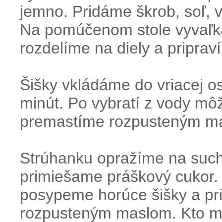
jemno. Pridáme škrob, soľ, 
Na pomúčenom stole vyvaľká
rozdelíme na diely a priprav
Šišky vkládáme do vriacej o
minút. Po vybratí z vody m
premastíme rozpusteným m
Strúhanku opražíme na such
primiešame práškový cukor.
posypeme horúce šišky a pr
rozpusteným maslom. Kto má