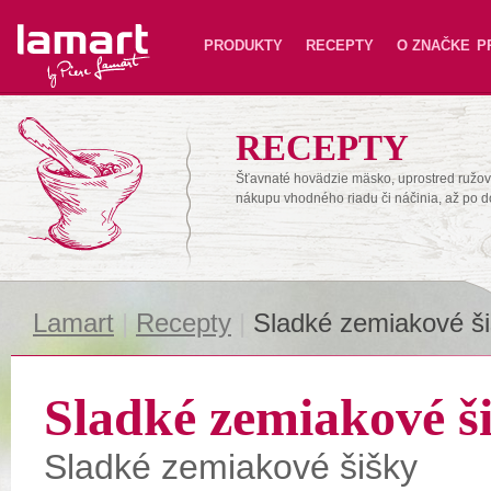
Lamart
PRODUKTY
RECEPTY
O ZNAČKE
P
RECEPTY
Šťavnaté hovädzie mäsko, uprostred ružové
nákupu vhodného riadu či náčinia, až po 
Lamart
|
Recepty
|
Sladké zemiakové š
Sladké zemiakové š
Sladké zemiakové šišky