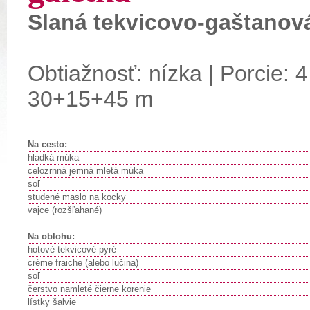
Slaná tekvicovo-gaštanová
Obtiažnosť: nízka | Porcie: 4
30+15+45 m
Na cesto
:
hladká múka
celozrnná jemná mletá múka
soľ
studené maslo na kocky
vajce (rozšľahané)
Na oblohu:
hotové tekvicové pyré
créme fraiche (alebo lučina)
soľ
čerstvo namleté čierne korenie
lístky šalvie