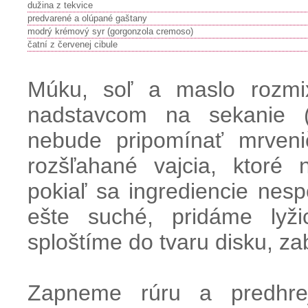
dužina z tekvice
predvarené a olúpané gaštany
modrý krémový syr (gorgonzola cremoso)
čatní z červenej cibule
Múku, soľ a maslo rozmi
nadstavcom na sekanie (
nebude pripomínať mrveni
rozšľahané vajcia, ktoré 
pokiaľ sa ingrediencie nesp
ešte suché, pridáme lyži
sploštíme do tvaru disku, za
Zapneme rúru a predhre