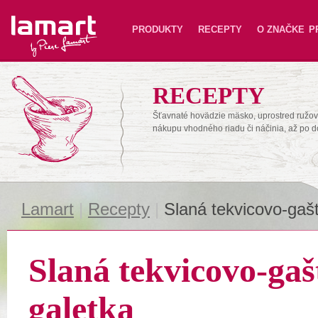
Lamart
PRODUKTY
RECEPTY
O ZNAČKE
P
RECEPTY
Šťavnaté hovädzie mäsko, uprostred ružové
nákupu vhodného riadu či náčinia, až po 
Lamart
|
Recepty
|
Slaná tekvicovo-gaš
Slaná tekvicovo-ga
galetka