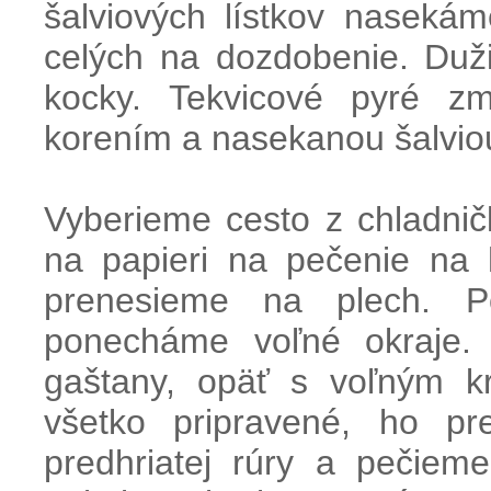
šalviových lístkov nasek
celých na dozdobenie. Duž
kocky. Tekvicové pyré zm
korením a nasekanou šalvio
Vyberieme cesto z chladni
na papieri na pečenie na
prenesieme na plech. Po
ponecháme voľné okraje.
gaštany, opäť s voľným k
všetko pripravené, ho pr
predhriatej rúry a pečiem