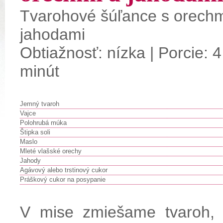
Tvarohové šúľance s orechm
jahodami
Obtiažnosť: nízka | Porcie: 4
minút
Jemný tvaroh
Vajce
Polohrubá múka
Štipka soli
Maslo
Mleté vlašské orechy
Jahody
Agávový alebo trstinový cukor
Práškový cukor na posypanie
V mise zmiešame tvaroh, 