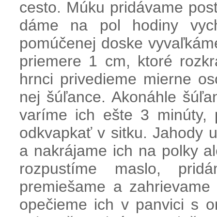
cesto. Múku pridávame post
dáme na pol hodiny vyc
pomúčenej doske vyvaľkáme 
priemere 1 cm, ktoré rozk
hrnci privedieme mierne o
nej šúľance. Akonáhle šúľa
varíme ich ešte 3 minúty
odkvapkať v sitku. Jahody u
a nakrájame ich na polky ale
rozpustíme maslo, prid
premiešame a zahrievame 
opečieme ich v panvici s o