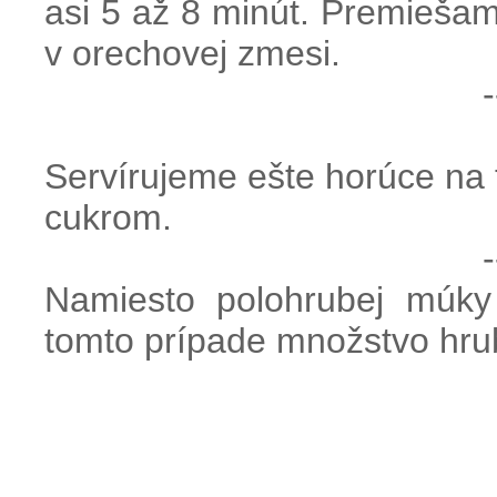
asi 5 až 8 minút. Premiešam
v orechovej zmesi.
-
Servírujeme ešte horúce na 
cukrom.
-
Namiesto polohrubej múk
tomto prípade množstvo hru