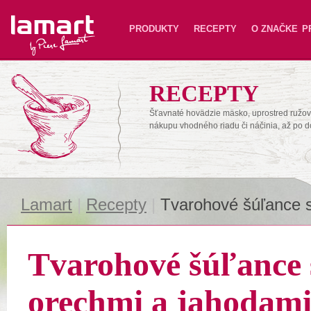
Lamart
PRODUKTY
RECEPTY
O ZNAČKE
P
RECEPTY
Šťavnaté hovädzie mäsko, uprostred ružové
nákupu vhodného riadu či náčinia, až po 
Lamart
|
Recepty
|
Tvarohové šúľance s
Tvarohové šúľance 
orechmi a jahodam