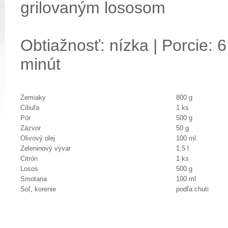
grilovaným lososom
Obtiažnosť: nízka | Porcie: 6
minút
Zemiaky
800 g
Cibuľa
1 ks
Pór
500 g
Zázvor
50 g
Olivový olej
100 ml
Zeleninový vývar
1,5 l
Citrón
1 ks
Losos
500 g
Smotana
100 ml
Soľ, korenie
podľa chuti