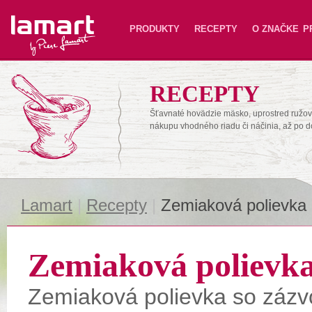
Lamart
PRODUKTY
RECEPTY
O ZNAČKE
P
RECEPTY
Šťavnaté hovädzie mäsko, uprostred ružové
nákupu vhodného riadu či náčinia, až po 
Lamart
|
Recepty
|
Zemiaková polievka
Zemiaková polievk
Zemiaková polievka so záz