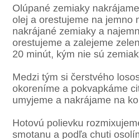
Olúpané zemiaky nakrájame 
olej a orestujeme na jemno 
nakrájané zemiaky a najemn
orestujeme a zalejeme zele
20 minút, kým nie sú zemia
Medzi tým si čerstvého loso
okoreníme a pokvapkáme cit
umyjeme a nakrájame na kol
Hotovú polievku rozmixuje
smotanu a podľa chuti osol