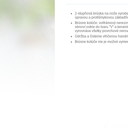
2-stupňová brúska na nože vyrobe
úpravou a protišmykovou základň
Brúsne kotúče: volfrámový nerezov
obnoví ostrie do tvaru "V" a keram
vyrovnáva všetky povrchové nerov
Údržba a čistenie vlhčenou handr
Brúsne kotúče nie je možné vymen