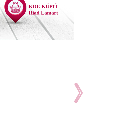
KDE KÚPIŤ
Riad Lamart