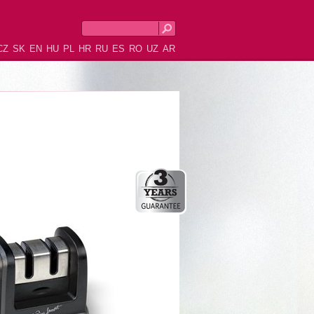
CZ
SK
EN
HU
PL
HR
RU
ES
RO
UZ
AR