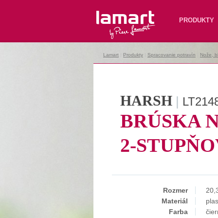
Lamart
PRODUKTY
Lamart
|
Produkty
|
Spracovanie potravín
|
Nože, b
HARSH
|
LT214
BRÚSKA 
2-STUPŇ
Rozmer
20,
Materiál
plas
Farba
čier