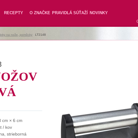
RECEPTY
O ZNAČKE
PRAVIDLÁ SÚŤAŽÍ
NOVINKY
loky na nože, pomôcky
|
LT2148
8
NOŽOV
OVÁ
3 cm × 6 cm
t / kov
na, strieborná