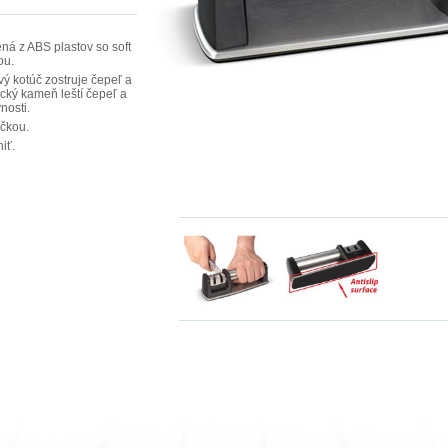
ná z ABS plastov so soft
ou.
ý kotúč zostruje čepeľ a
ický kameň leští čepeľ a
nosti.
ičkou.
iť.