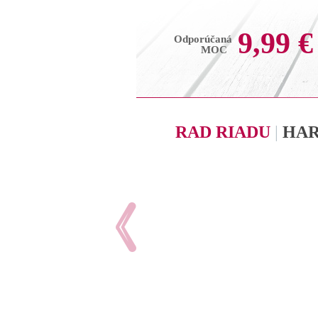
9,99 €
Odporúčaná
MOC
RAD RIADU
|
HA