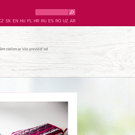
CZ
SK
EN
HU
PL
HR
RU
ES
RO
UZ
AR
šim cieľom je Vás previesť od