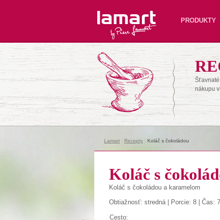
Lamart
PRODUKTY
RE
Šťavnaté 
nákupu v
Lamart
|
Recepty
|
Koláč s čokoládou
Koláč s čokolá
Koláč s čokoládou a karamelom
Obtiažnosť: stredná | Porcie: 8 | Čas: 
Cesto: