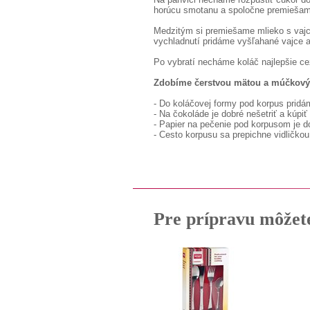
horúcu smotanu a spoločne premiešam
Medzitým si premiešame mlieko s vaj
vychladnutí pridáme vyšľahané vajce a
Po vybratí necháme koláč najlepšie ce
Zdobíme čerstvou mätou a múčkov
- Do koláčovej formy pod korpus pridám
- Na čokoláde je dobré nešetriť a kúpiť
- Papier na pečenie pod korpusom je d
- Cesto korpusu sa prepichne vidličkou
Pre prípravu môžet