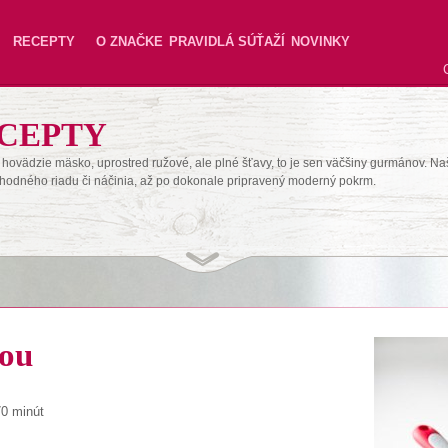
RECEPTY
O ZNAČKE
PRAVIDLÁ SÚŤAŽÍ
NOVINKY
CEPTY
hovädzie mäsko, uprostred ružové, ale plné šťavy, to je sen väčšiny gurmánov. Na
hodného riadu či náčinia, až po dokonale pripravený moderný pokrm.
dou
70 minút