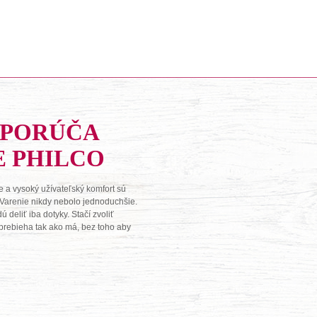
DPORÚČA
E PHILCO
 a vysoký užívateľský komfort sú
 Varenie nikdy nebolo jednoduchšie.
deliť iba dotyky. Stačí zvoliť
o prebieha tak ako má, bez toho aby