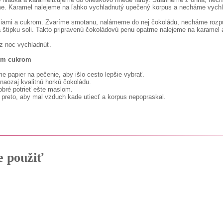
e. Karamel nalejeme na ľahko vychladnutý upečený korpus a necháme vychl
ciami a cukrom. Zvaríme smotanu, nalámeme do nej čokoládu, necháme rozp
 štipku soli. Takto pripravenú čokoládovú penu opatrne nalejeme na karamel 
z noc vychladnúť.
ým cukrom
e papier na pečenie, aby išlo cesto lepšie vybrať.
 naozaj kvalitnú horkú čokoládu.
obré potrieť ešte maslom.
 preto, aby mal vzduch kade utiecť a korpus nepopraskal.
e použiť