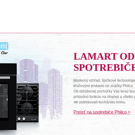
LAMART O
SPOTREBIČ
Moderný vzhľad, špičkové technológie
kľúčovými prvkami rúr značky Philco.
Od obľúbenej pochúťky Vás teraz budú 
príslušnú funkciu na displeji a všetk
ste potrebovali kuchársku knihu.
Prejsť na spotrebiče Philco >