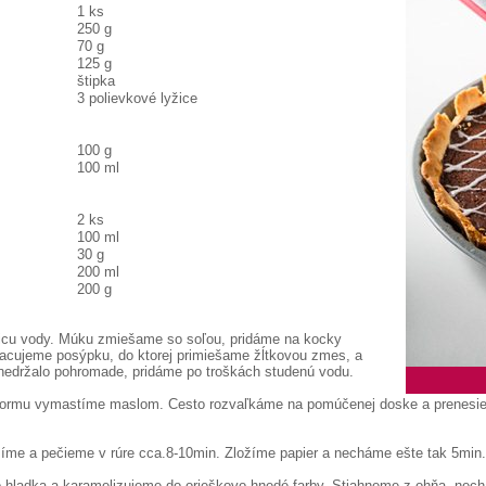
1 ks
250 g
70 g
125 g
štipka
3 polievkové lyžice
100 g
100 ml
2 ks
100 ml
30 g
200 ml
200 g
žicu vody. Múku zmiešame so soľou, pridáme na kocky
acujeme posýpku, do ktorej primiešame žĺtkovou zmes, a
nedržalo pohromade, pridáme po troškách studenú vodu.
 formu vymastíme maslom. Cesto rozvaľkáme na pomúčenej doske a prenesie
íme a pečieme v rúre cca.8-10min. Zložíme papier a necháme ešte tak 5min.
o hladka a karamelizujeme do orieškovo hnedé farby. Stiahneme z ohňa, nec