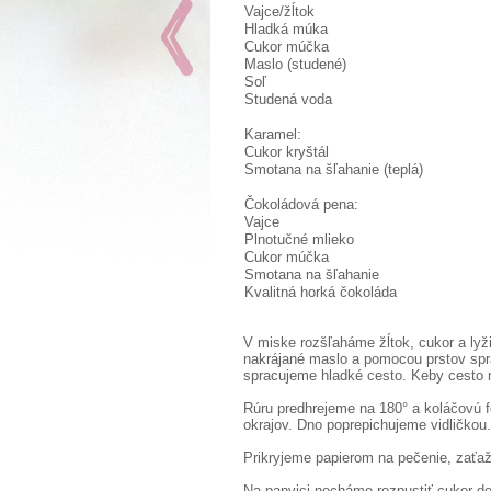
Vajce/žĺtok
Hladká múka
Cukor múčka
Maslo (studené)
Soľ
Studená voda
Karamel:
Cukor kryštál
Smotana na šľahanie (teplá)
Čokoládová pena:
Vajce
Plnotučné mlieko
Cukor múčka
Smotana na šľahanie
Kvalitná horká čokoláda
V miske rozšľaháme žĺtok, cukor a ly
nakrájané maslo a pomocou prstov spr
spracujeme hladké cesto. Keby cesto 
Rúru predhrejeme na 180° a koláčovú
okrajov. Dno poprepichujeme vidličkou.
Prikryjeme papierom na pečenie, zaťaž
Na panvici necháme rozpustiť cukor d