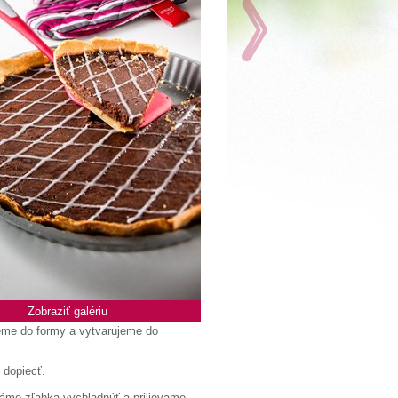
Zobraziť galériu
me do formy a vytvarujeme do
 dopiecť.
háme zľahka vychladnúť a prilievame