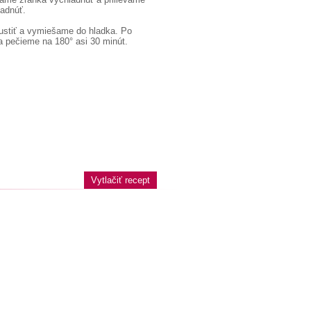
adnúť.
ustiť a vymiešame do hladka. Po
a pečieme na 180° asi 30 minút.
Vytlačiť recept