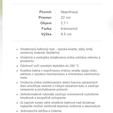
Povrch
Nepriľnavý
Priemer
22 cm
Objem
2,7 l
Farba
krémszínű
Výška
9,5 cm
Smaltovaný liatinový riad – vysoká kvalita, stály, tvrdý
nemenný materiál, farbiteľný.
Vnútorná a vonkajšia smaltovaná vrstva odoláva odreniu a
praskaniu.
Odolnosť voči vysokým teplotám do 280 °C.
Kvalitná liatina s nepriľnavou vrstvou smaltu spája nízku
adhéziu s vysokou mechanickou a chemickou odolnosťou
riadu.
Vnútorná vrstva vrúbkovaných alebo tvarovo upravených
dien umožňuje varenie s nízkym obsahom tuku a zaisťuje
nelepenie a prichytávanie potravín.
Veľkoformátové rukoväte zaisťujú rovnomerné rozloženie
hmotnosti a bezpečné uchopenie.
Aj napriek svojej váhe smaltový liatinový riad dosahuje
najlepšie možné vlastnosti tepelnej vodivosti a akumulácie.
Jednoduchá údržba a čistenie.