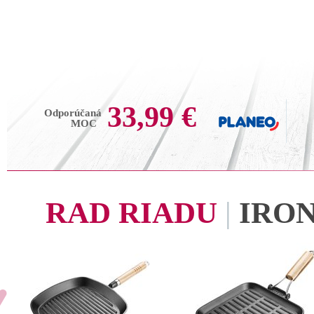
33,99 €
Odporúčaná
MOC
RAD RIADU
|
IRO