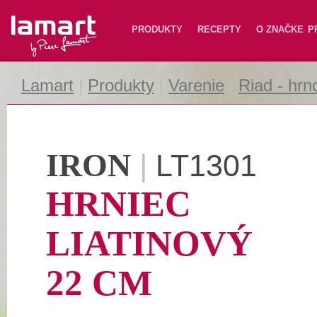
Lamart
PRODUKTY
RECEPTY
O ZNAČKE
P
Lamart
|
Produkty
|
Varenie
|
Riad - hrn
IRON
|
LT1301
HRNIEC
LIATINOVÝ
22 CM