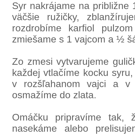
Syr nakrájame na približne 
väčšie ružičky, zblanžír
rozdrobíme karfiol pulzo
zmiešame s 1 vajcom a ½ šá
Zo zmesi vytvarujeme gulič
každej vtlačíme kocku syru
v rozšľahanom vajci a v 
osmažíme do zlata.
Omáčku pripravíme tak, 
nasekáme alebo prelisuj