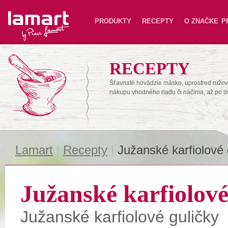
Lamart
PRODUKTY
RECEPTY
O ZNAČKE
P
RECEPTY
Šťavnaté hovädzie mäsko, uprostred ružové
nákupu vhodného riadu či náčinia, až po 
Lamart
|
Recepty
|
Južanské karfiolové 
Južanské karfiolové
Južanské karfiolové guličky