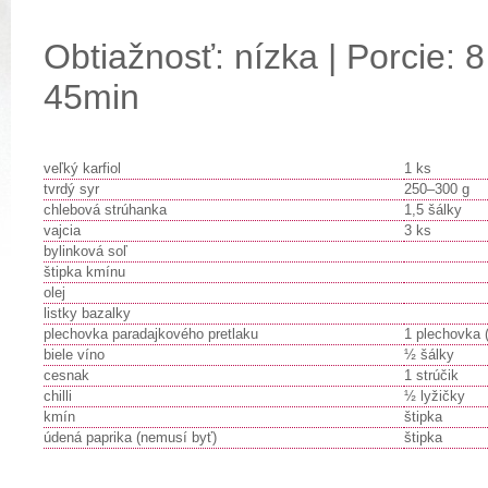
Obtiažnosť: nízka | Porcie: 8
45min
veľký karfiol
1 ks
tvrdý syr
250–300 g
chlebová strúhanka
1,5 šálky
vajcia
3 ks
bylinková soľ
štipka kmínu
olej
listky bazalky
plechovka paradajkového pretlaku
1 plechovka 
biele víno
½ šálky
cesnak
1 strúčik
chilli
½ lyžičky
kmín
štipka
údená paprika (nemusí byť)
štipka