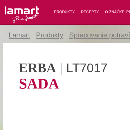
Lamart
PRODUKTY
RECEPTY
O ZNAČKE
P
Lamart
|
Produkty
|
Spracovanie potrav
ERBA
|
LT7017
SADA