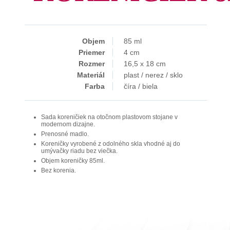
Objem
85 ml
Priemer
4 cm
Rozmer
16,5 x 18 cm
Materiál
plast / nerez / sklo
Farba
číra / biela
Sada koreničiek na otočnom plastovom stojane v
modernom dizajne.
Prenosné madlo.
Koreničky vyrobené z odolného skla vhodné aj do
umývačky riadu bez viečka.
Objem koreničky 85ml.
Bez korenia.