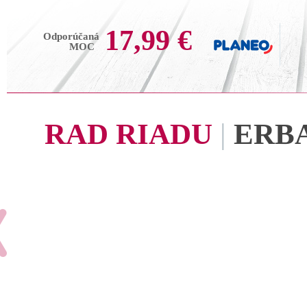
17,99 €
Odporúčaná
MOC
RAD RIADU
|
ERB