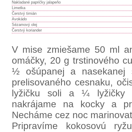
Nakladané papričky jalapeňo
Limetka
Čerstvý timián
Avokádo
Sézamový olej
Čerstvý koriander
V mise zmiešame 50 ml an
omáčky, 20 g trstinového cu
½ ošúpanej a nasekanej š
prelisovaného cesnaku, oči
lyžičku soli a ¼ lyžičky 
nakrájame na kocky a pre
Necháme cez noc marinovať 
Pripravíme kokosovú ry