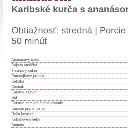
Karibské kurča s ananás
Obtiažnosť: stredná | Porcie:
50 minút
Ananasový džús
Sójová omáčka
Trstinový cukor
Paradajkový pretlak
Šalotka
Cesnak
Čerstvý zázvor
Soľ
Čerstvo zomleté čierne korenie
Kuracie prsné rezne
Ryža basmati
Kokosové mlieko
Ananás