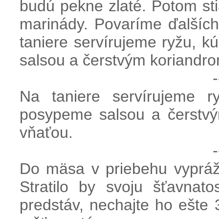
budú pekne zlaté. Potom s
marinády. Povaríme ďalšíc
taniere servírujeme ryžu, 
salsou a čerstvým koriandro
-
Na taniere servírujeme r
posypeme salsou a čerstvý
vňaťou.
-
Do mäsa v priebehu vyprážan
Stratilo by svoju šťavna
predstáv, nechajte ho ešte