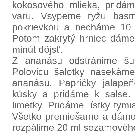
kokosového mlieka, pridá
varu. Vsypeme ryžu basma
pokrievkou a necháme 10 m
Potom zakrytý hrniec dám
minút dôjsť.
Z ananásu odstránime šu
Polovicu šalotky nasekám
ananásu. Papričky jalape
kúsky a pridáme k salse.
limetky. Pridáme lístky tym
Všetko premiešame a dáme c
rozpálime 20 ml sezamového