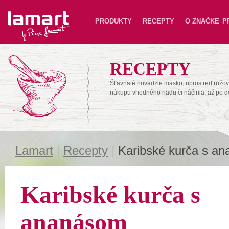
Lamart
PRODUKTY
RECEPTY
O ZNAČKE
P
RECEPTY
Šťavnaté hovädzie mäsko, uprostred ružové
nákupu vhodného riadu či náčinia, až po 
Lamart
|
Recepty
|
Karibské kurča s a
Karibské kurča s
ananásom