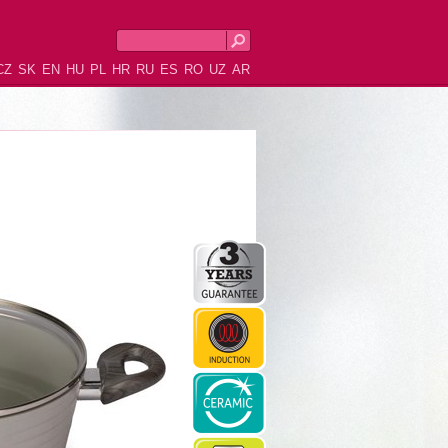
CZ
SK
EN
HU
PL
HR
RU
ES
RO
UZ
AR