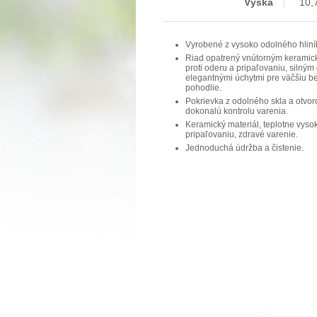
Výška
10,
Vyrobené z vysoko odolného hliní
Riad opatrený vnútorným kerami
proti oderu a pripaľovaniu, silný
elegantnými úchytmi pre väčšiu b
pohodlie.
Pokrievka z odolného skla a otvor
dokonalú kontrolu varenia.
Keramický materiál, teplotne vyso
pripaľovaniu, zdravé varenie.
Jednoduchá údržba a čistenie.