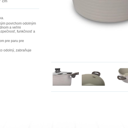
7 cm
ka.
ckým povrchom odolným
m dnom a veľmi
ezpečnosť, funkčnosť a
om pre paru pre
ko odolný, zabraňuje