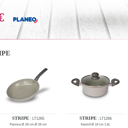
€
IPE
STRIPE
STRIPE
|
LT1265
|
LT1266
Panvica Ø 28 cm Ø 28 cm
Kastról Ø 18 cm 1,6L