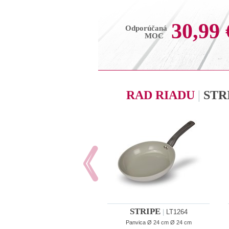
30,99 
Odporúčaná
MOC
RAD RIADU
|
STR
STRIPE
|
LT1264
Panvica Ø 24 cm Ø 24 cm