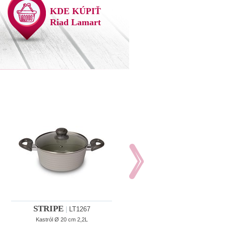
KDE KÚPIŤ
Riad Lamart
STRIPE
STRIPE
|
LT1267
|
LT1284
Kastról Ø 20 cm 2,2L
SADA RIADU 5 DIELOV 1,1 L; 2,2 L