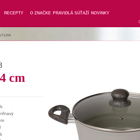
RECEPTY
O ZNAČKE
PRAVIDLÁ SÚŤAŽÍ
NOVINKY
LT1268
8
24 cm
ík
riľnavý
cm
l
á