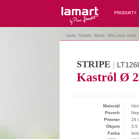
Lamart
PRODUKTY
Lamart
|
Produkty
|
Varenie
|
Riad - hrnce, rajnice
|
STRIPE
|
LT126
Kastról Ø 
Materiál
hlin
Povrch
Nep
Priemer
24 
Objem
3,9 
Farba
šed