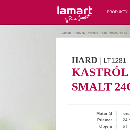
Lamart
PRODUKTY
Lamart
|
Produkty
|
Varenie
|
Riad - hrnce, rajnice
|
HARD
|
LT1281
KASTRÓL
SMALT 2
Materiál
sma
Priemer
24 
Objem
6 l