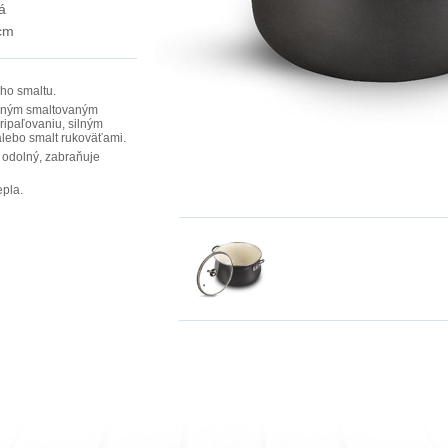
á
cm
ho smaltu.
orným smaltovaným
ripaľovaniu, silným
lebo smalt rukoväťami.
 odolný, zabraňuje
epla.