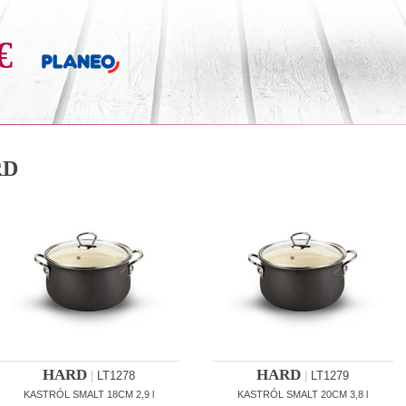
€
RD
HARD
HARD
|
LT1278
|
LT1279
KASTRÓL SMALT 18CM 2,9 l
KASTRÓL SMALT 20CM 3,8 l