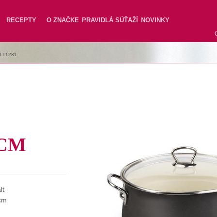
RECEPTY
O ZNAČKE
PRAVIDLÁ SÚŤAŽÍ
NOVINKY
LT1281
4CM
lt
cm