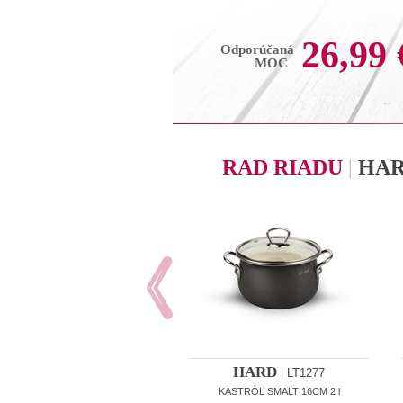
26,99 
Odporúčaná
MOC
RAD RIADU
|
HA
HARD
|
LT1277
KASTRÓL SMALT 16CM 2 l