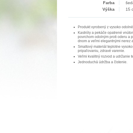
Farba
šed
Výška
15 
Produkt vyrobený z vysoko odolné
Kastróly a pekáče opatrené vnút
povrchom odolným proti oderu a p
dnom a veľmi elegantnými nerez a
Smaltový materiál teplotne vysoko
pripaľovaniu, zdravé varenie.
Veľmi kvalitný rozvod a udržanie t
Jednoduchá údržba a čistenie.