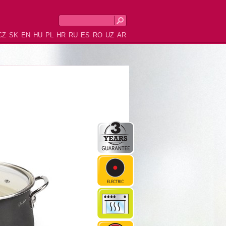
CZ
SK
EN
HU
PL
HR
RU
ES
RO
UZ
AR