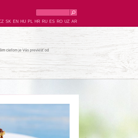
CZ
SK
EN
HU
PL
HR
RU
ES
RO
UZ
AR
šim cieľom je Vás previesť od