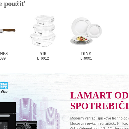
e použiť
NES
AIR
DINE
089
LT6012
LT9001
LAMART O
SPOTREBIČ
Moderný vzhľad, špičkové technológie
kľúčovými prvkami rúr značky Philco.
Od obľúbenej pochúťky Vás teraz budú 