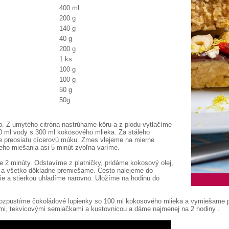
400 ml
200 g
140 g
40 g
200 g
1 ks
100 g
100 g
50 g
50g
 Z umytého citróna nastrúhame kôru a z plodu vytlačíme
 ml vody s 300 ml kokosového mlieka. Za stáleho
e preosiatu cícerovú múku. Zmes vlejeme na mierne
leho miešania asi 5 minút zvoľna varíme.
 2 minúty. Odstavíme z platničky, pridáme kokosový olej,
a a všetko dôkladne premiešame. Cesto nalejeme do
e a stierkou uhladíme narovno. Uložíme na hodinu do
 rozpustíme čokoládové lupienky so 100 ml kokosového mlieka a vymiešame 
i, tekvicovými semiačkami a kustovnicou a dáme najmenej na 2 hodiny
.