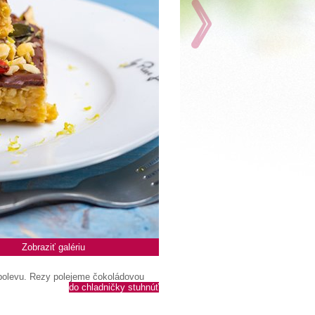
Zobraziť galériu
polevu. Rezy polejeme čokoládovou
do chladničky stuhnúť