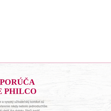
DPORÚČA
E PHILCO
 a vysoký užívateľský komfort sú
 Varenie nikdy nebolo jednoduchšie.
deliť iba dotyky. Stačí zvoliť