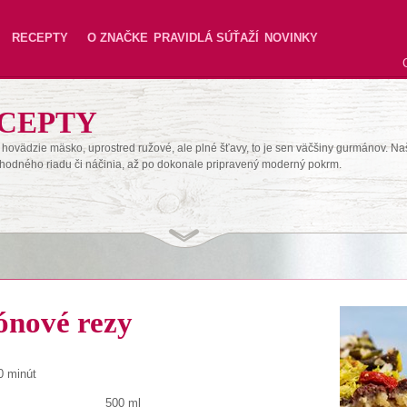
RECEPTY
O ZNAČKE
PRAVIDLÁ SÚŤAŽÍ
NOVINKY
CEPTY
hovädzie mäsko, uprostred ružové, ale plné šťavy, to je sen väčšiny gurmánov. Na
hodného riadu či náčinia, až po dokonale pripravený moderný pokrm.
ónové rezy
0 minút
500 ml