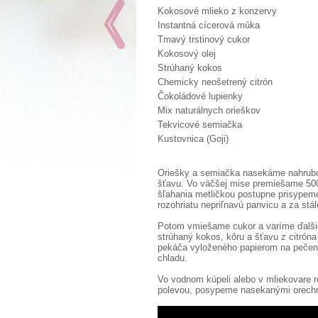
Kokosové mlieko z konzervy
Instantná cícerová múka
Tmavý trstinový cukor
Kokosový olej
Strúhaný kokos
Chemicky neošetrený citrón
Čokoládové lupienky
Mix naturálnych orieškov
Tekvicové semiačka
Kustovnica (Goji)
Oriešky a semiačka nasekáme nahrubo.
šťavu. Vo väčšej mise premiešame 500
šľahania metličkou postupne prisypem
rozohriatu nepriľnavú panvicu a za stá
Potom vmiešame cukor a varíme ďalšie
strúhaný kokos, kôru a šťavu z citrón
pekáča vyloženého papierom na pečeni
chladu.
Vo vodnom kúpeli alebo v mliekovare
polevou, posypeme nasekanými orechm