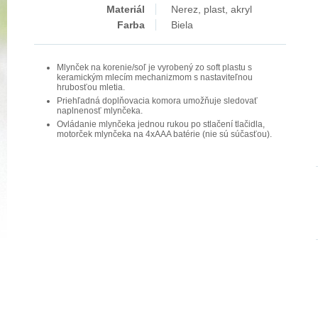
Materiál
Nerez, plast, akryl
Farba
Biela
Mlynček na korenie/soľ je vyrobený zo soft plastu s
keramickým mlecím mechanizmom s nastaviteľnou
hrubosťou mletia.
Priehľadná doplňovacia komora umožňuje sledovať
naplnenosť mlynčeka.
Ovládanie mlynčeka jednou rukou po stlačení tlačidla,
motorček mlynčeka na 4xAAA batérie (nie sú súčasťou).