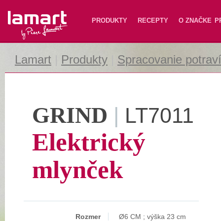
Lamart
PRODUKTY
RECEPTY
O ZNAČKE
P
Lamart
|
Produkty
|
Spracovanie potrav
GRIND
|
LT7011
Elektrický
mlynček
Rozmer
Ø6 CM ; výška 23 cm