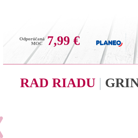
7,99 €
Odporúčaná
MOC
RAD RIADU
|
GRI