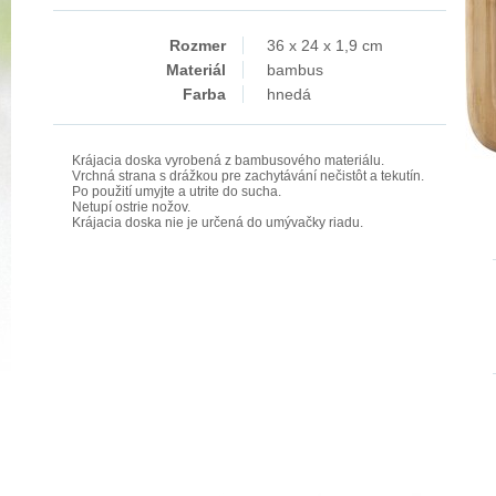
Rozmer
36 x 24 x 1,9 cm
Materiál
bambus
Farba
hnedá
Krájacia doska vyrobená z bambusového materiálu.
Vrchná strana s drážkou pre zachytávání nečistôt a tekutín.
Po použití umyjte a utrite do sucha.
Netupí ostrie nožov.
Krájacia doska nie je určená do umývačky riadu.