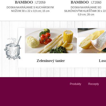
BAMBOO
BAMBOO
|
LT2059
|
LT2060
DOSKA NA KRÁJANIE S KUCHÁRSKYM
DOSKA NA KRÁJANIE SO
NOŽOM 30 x 22 x 0,9 cm; 15 cm
SILIKÓNOVÝMI KLIEŠŤAMI 30 x 22
0,9 cm; 26 cm
Zeleninový tanier
Los
Produkty
Recepty