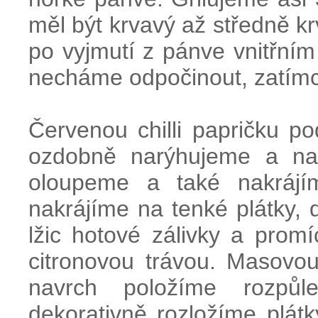
měl být krvavý až středně krv
po vyjmutí z pánve vnitřním
necháme odpočinout, zatímc
Červenou chilli papričku p
ozdobně narýhujeme a nak
oloupeme a také nakrájí
nakrájíme na tenké plátky,
lžic hotové zálivky a pro
citronovou trávou. Masovou
navrch položíme rozpůle
dekorativně rozložíme plá