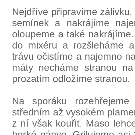
Nejdříve připravíme zálivku.
semínek a nakrájíme naj
oloupeme a také nakrájíme.
do mixéru a rozšleháme a
trávu očistíme a najemno nak
máty necháme stranou na 
prozatím odložíme stranou.
Na sporáku rozehřejeme 
středním až vysokém plamen
z ní však kouřit. Maso leh
horké pánve. Grilujeme asi 