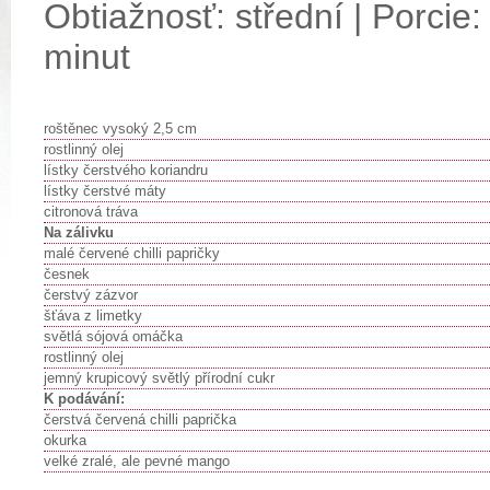
Obtiažnosť: střední | Porcie:
minut
roštěnec vysoký 2,5 cm
rostlinný olej
lístky čerstvého koriandru
lístky čerstvé máty
citronová tráva
Na zálivku
malé červené chilli papričky
česnek
čerstvý zázvor
šťáva z limetky
světlá sójová omáčka
rostlinný olej
jemný krupicový světlý přírodní cukr
K podávání:
čerstvá červená chilli paprička
okurka
velké zralé, ale pevné mango