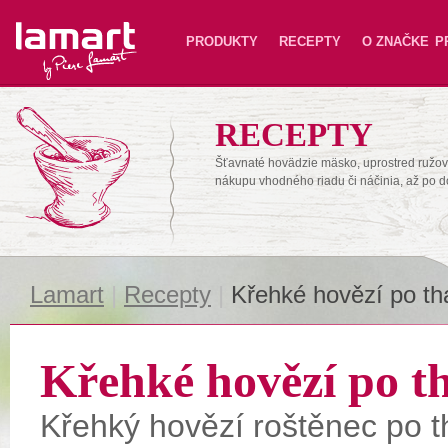
Lamart
PRODUKTY
RECEPTY
O ZNAČKE
P
RECEPTY
Šťavnaté hovädzie mäsko, uprostred ružové
nákupu vhodného riadu či náčinia, až po 
Lamart
|
Recepty
|
Křehké hovězí po th
Křehké hovězí po t
Křehký hovězí roštěnec po t