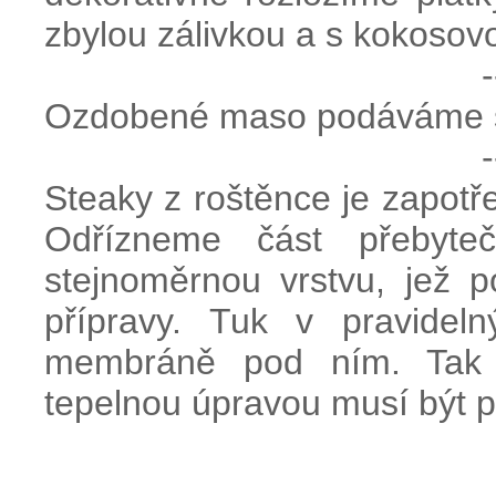
zbylou zálivkou a s kokosovo
-
Ozdobené maso podáváme se
-
Steaky z roštěnce je zapotřeb
Odřízneme část přebyt
stejnoměrnou vrstvu, jež
přípravy. Tuk v pravidel
membráně pod ním. Tak 
tepelnou úpravou musí být p