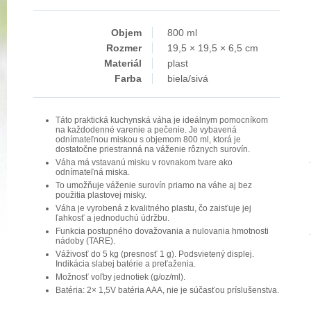
Objem
800 ml
Rozmer
19,5 × 19,5 × 6,5 cm
Materiál
plast
Farba
biela/sivá
Táto praktická kuchynská váha je ideálnym pomocníkom
na každodenné varenie a pečenie. Je vybavená
odnímateľnou miskou s objemom 800 ml, ktorá je
dostatočne priestranná na váženie rôznych surovín.
Váha má vstavanú misku v rovnakom tvare ako
odnímateľná miska.
To umožňuje váženie surovín priamo na váhe aj bez
použitia plastovej misky.
Váha je vyrobená z kvalitného plastu, čo zaisťuje jej
ľahkosť a jednoduchú údržbu.
Funkcia postupného dovažovania a nulovania hmotnosti
nádoby (TARE).
Váživosť do 5 kg (presnosť 1 g). Podsvietený displej.
Indikácia slabej batérie a preťaženia.
Možnosť voľby jednotiek (g/oz/ml).
Batéria: 2× 1,5V batéria AAA, nie je súčasťou príslušenstva.