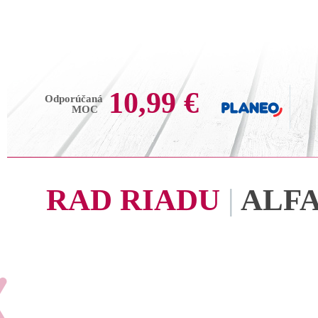
10,99 €
Odporúčaná
MOC
RAD RIADU
|
ALF