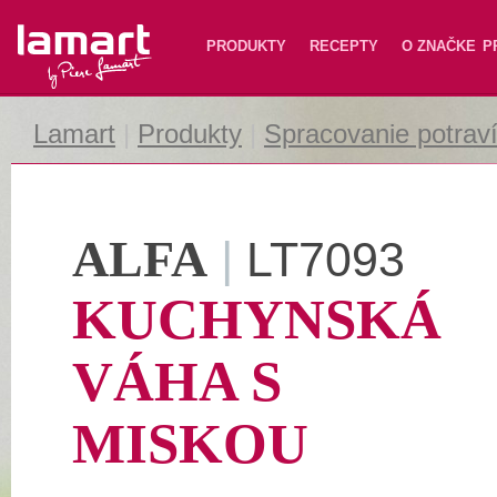
Lamart
PRODUKTY
RECEPTY
O ZNAČKE
P
Lamart
|
Produkty
|
Spracovanie potrav
ALFA
|
LT7093
KUCHYNSKÁ
VÁHA S
MISKOU