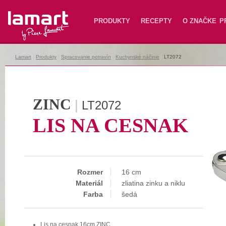
Lamart
PRODUKTY
RECEPTY
O ZNAČKE
P
Lamart
|
Produkty
|
Spracovanie potravín
|
Kuchynské náčinie
|
LT2072
ZINC
|
LT2072
LIS NA CESNAK
Rozmer
16 cm
Materiál
zliatina zinku a niklu
Farba
šedá
Lis na cesnak 16cm ZINC.