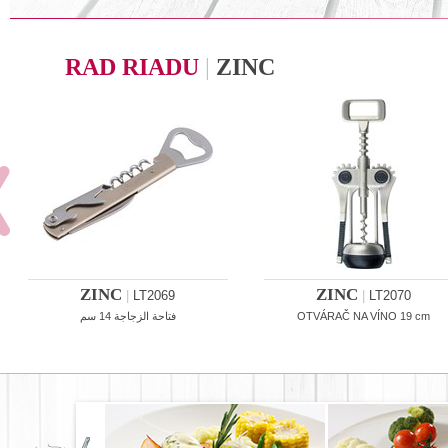
RAD RIADU
|
ZINC
ZINC
ZINC
|
LT2069
|
LT2070
فتاحة الزجاجة 14 سم
OTVÁRAČ NA VÍNO 19 cm