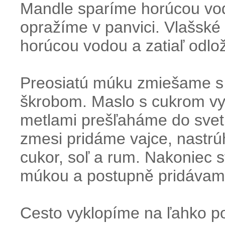
Mandle sparíme horúcou vo
opražíme v panvici. Vlašské
horúcou vodou a zatiaľ odl
Preosiatú múku zmiešame s
škrobom. Maslo s cukrom vy
metlami prešľaháme do svetl
zmesi pridáme vajce, nastrú
cukor, soľ a rum. Nakoniec 
múkou a postupně pridávam
Cesto vyklopíme na ľahko 