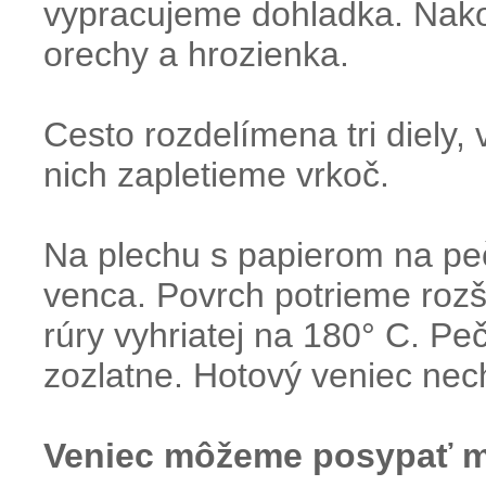
vypracujeme dohladka. Nako
orechy a hrozienka.
Cesto rozdelímena tri diely,
nich zapletieme vrkoč.
Na plechu s papierom na peč
venca. Povrch potrieme roz
rúry vyhriatej na 180° C. P
zozlatne. Hotový veniec ne
Veniec môžeme posypať 