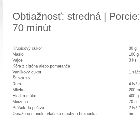
Obtiažnosť: stredná | Porcie:
70 minút
Krupicový cukor
80 g
Maslo
100 g
Vajce
3 ks
Kôra z citróna alebo pomaranča
Vanilkový cukor
1 sáč
Štipka soli
Rum
4 lyži
Mlieko
200 m
Hladká múka
400 g
Maizena
70 g
Prášok do pečiva
2 lyži
Opražené mandle, vlašské orechy a hrozienka
hrsť