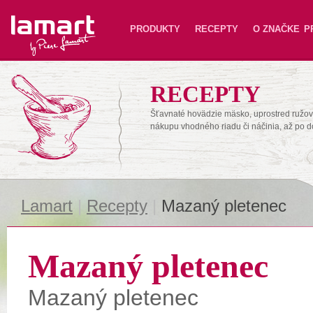
Lamart
PRODUKTY
RECEPTY
O ZNAČKE
P
RECEPTY
Šťavnaté hovädzie mäsko, uprostred ružové
nákupu vhodného riadu či náčinia, až po 
Lamart
|
Recepty
|
Mazaný pletenec
Mazaný pletenec
Mazaný pletenec