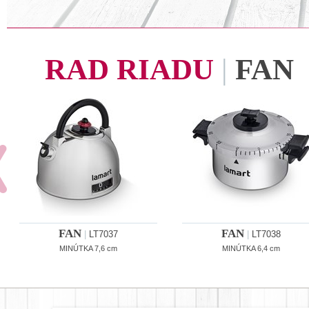
RAD RIADU
|
FAN
FAN
FAN
|
LT7037
|
LT7038
MINÚTKA 7,6 cm
MINÚTKA 6,4 cm