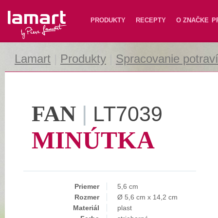
Lamart
PRODUKTY
RECEPTY
O ZNAČKE
P
Lamart
|
Produkty
|
Spracovanie potrav
FAN
|
LT7039
MINÚTKA
Priemer
5,6 cm
Rozmer
Ø 5,6 cm x 14,2 cm
Materiál
plast