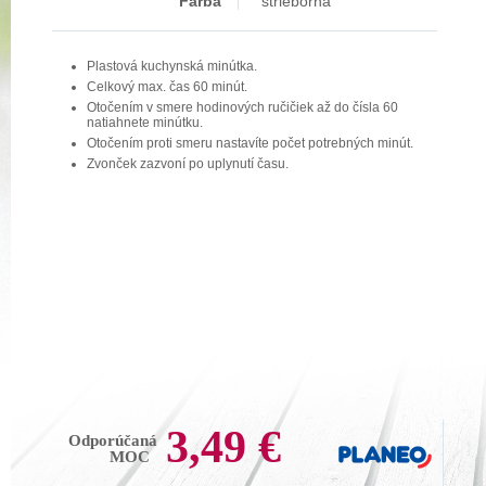
Farba
strieborná
Plastová kuchynská minútka.
Celkový max. čas 60 minút.
Otočením v smere hodinových ručičiek až do čísla 60
natiahnete minútku.
Otočením proti smeru nastavíte počet potrebných minút.
Zvonček zazvoní po uplynutí času.
3,49 €
Odporúčaná
MOC