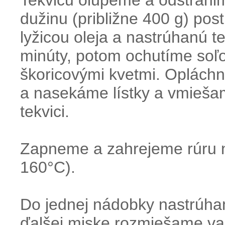
Tekvicu olúpeme a odstráni
dužinu (približne 400 g) po
lyžicou oleja a nastrúhanú 
minúty, potom ochutíme soľo
škoricovými kvetmi. Oplách
a nasekáme lístky a vmiešam
tekvici.
Zapneme a zahrejeme rúru 
160°C).
Do jednej nádobky nastrúha
ďalšej miske rozmiešame vaj