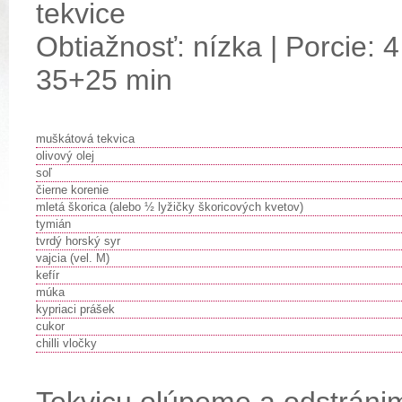
tekvice
Obtiažnosť: nízka | Porcie: 4
35+25 min
muškátová tekvica
olivový olej
soľ
čierne korenie
mletá škorica (alebo ½ lyžičky škoricových kvetov)
tymián
tvrdý horský syr
vajcia (vel. M)
kefír
múka
kypriaci prášek
cukor
chilli vločky