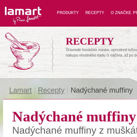
Lamart
PRODUKTY
RECEPTY
O ZNAČKE
P
RECEPTY
Šťavnaté hovädzie mäsko, uprostred ružové
nákupu vhodného riadu či náčinia, až po 
Lamart
|
Recepty
|
Nadýchané muffiny
Nadýchané muffiny
Nadýchané muffiny z mušká