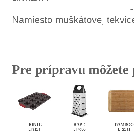
-
Namiesto muškátovej tekvic
Pre prípravu môžete 
BONTE
RAPE
BAMBOO
LT3114
LT7050
LT2141