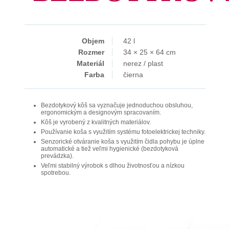
Objem
42 l
Rozmer
34 × 25 × 64 cm
Materiál
nerez / plast
Farba
čierna
Bezdotykový kôš sa vyznačuje jednoduchou obsluhou,
ergonomickým a designovým spracovaním.
Kôš je vyrobený z kvalitných materiálov.
Používanie koša s využitím systému fotoelektrickej techniky.
Senzorické otváranie koša s využitím čidla pohybu je úplne
automatické a tiež veľmi hygienické (bezdotyková
prevádzka).
Veľmi stabilný výrobok s dlhou životnosťou a nízkou
spotrebou.