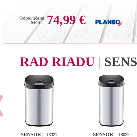
74,99 €
Odporúčaná
MOC
RAD RIADU
|
SEN
SENSOR
SENSOR
|
LT8021
|
LT8022