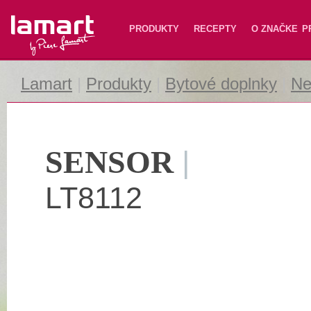
Lamart
PRODUKTY
RECEPTY
O ZNAČKE
P
Lamart
|
Produkty
|
Bytové doplnky
|
Ne
SENSOR
|
LT8112