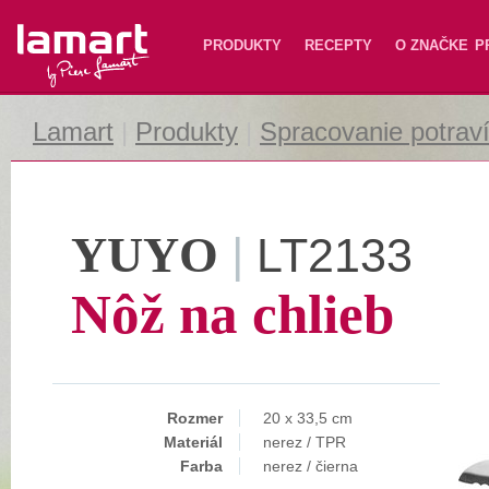
Lamart
PRODUKTY
RECEPTY
O ZNAČKE
P
Lamart
|
Produkty
|
Spracovanie potrav
YUYO
|
LT2133
Nôž na chlieb
Rozmer
20 x 33,5 cm
Materiál
nerez / TPR
Farba
nerez / čierna