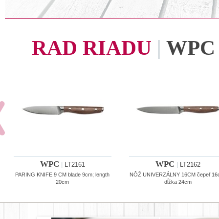
RAD RIADU
|
WPC
WPC
WPC
|
LT2161
|
LT2162
PARING KNIFE 9 CM blade 9cm; length
NÔŽ UNIVERZÁLNY 16CM čepeľ 16
20cm
dĺžka 24cm