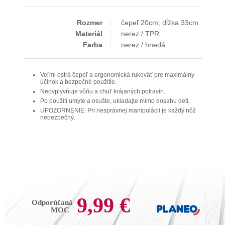
Rozmer
čepeľ 20cm; dĺžka 33cm
Materiál
nerez / TPR
Farba
nerez / hnedá
Veľmi ostrá čepeľ a ergonomická rukoväť pre maximálny
účinok a bezpečné použitie.
Neovplyvňuje vôňu a chuť krájaných potravín.
Po použití umyte a osušte, ukladajte mimo dosahu detí.
UPOZORNENIE: Pri nesprávnej manipulácii je každý nôž
nebezpečný.
9,99 €
Odporúčaná
MOC