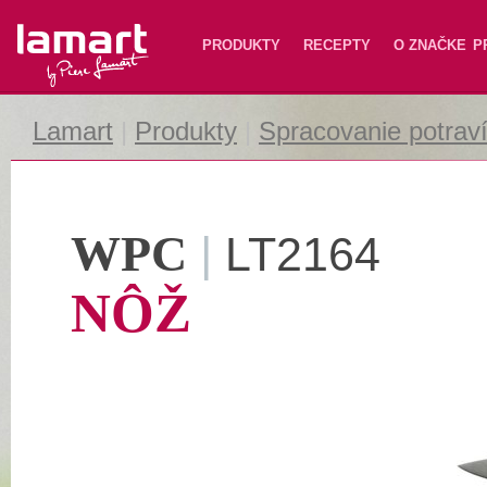
Lamart
PRODUKTY
RECEPTY
O ZNAČKE
P
Lamart
|
Produkty
|
Spracovanie potrav
WPC
|
LT2164
NÔŽ