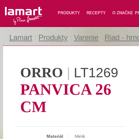
Lamart
PRODUKTY
RECEPTY
O ZNAČKE
P
Lamart
|
Produkty
|
Varenie
|
Riad - hrn
ORRO
|
LT1269
PANVICA 26
CM
Materiál
hliník