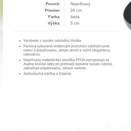
Povrch
Nepriľnavý
Priemer
26 cm
Farba
šedá
Výška
5 cm
Vyrobené z vysoko odolného hliníka.
Panvica vybavená vnútorným povrchom odolným proti
oderu a pripaľovaniu, silným dnom a veľmi elegantnou
rukoväťou.
Nepriľnavý materiál bez použitia PFOA (nevyparujú sa
žiadne toxické látky pri prehriatí) teplotne vysoko odolný,
zabraňuje pripaľovaniu, zdravé varenie.
Jednoduchá údržba a čistenie.