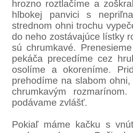
hrozno roztlačíme a zoškr
hlbokej panvici s nepriľ
strednom ohni trochu vype
do neho zostávajúce lístky 
sú chrumkavé. Prenesieme 
pekáča precedíme cez hrub
osolíme a okoreníme. Pri
prehodíme na slabom ohni
chrumkavým rozmarínom. 
podávame zvlášť.
Pokiaľ máme kačku s vnút