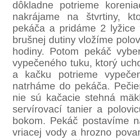
dôkladne potrieme koreni
nakrájame na štvrtiny, k
pekáča a pridáme 2 lyžice
brušnej dutiny vložíme polo
hodiny. Potom pekáč vyber
vypečeného tuku, ktorý uch
a kačku potrieme vypeče
natrháme do pekáča. Pečie
nie sú kačacie stehná mä
servírovací tanier a polov
bokom. Pekáč postavíme n
vriacej vody a hrozno pova