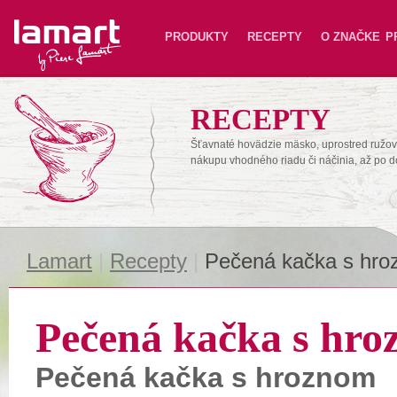
Lamart
PRODUKTY
RECEPTY
O ZNAČKE
P
RECEPTY
Šťavnaté hovädzie mäsko, uprostred ružové
nákupu vhodného riadu či náčinia, až po 
Lamart
|
Recepty
|
Pečená kačka s hr
Pečená kačka s hr
Pečená kačka s hroznom