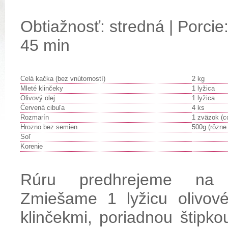
Obtiažnosť: stredná | Porcie:
45 min
Celá kačka (bez vnútorností)
2 kg
Mleté klinčeky
1 lyžica
Olivový olej
1 lyžica
Červená cibuľa
4 ks
Rozmarín
1 zväzok (c
Hrozno bez semien
500g (rôzne 
Soľ
Korenie
Rúru predhrejeme na
Zmiešame 1 lyžicu olivové
klinčekmi, poriadnou štipko