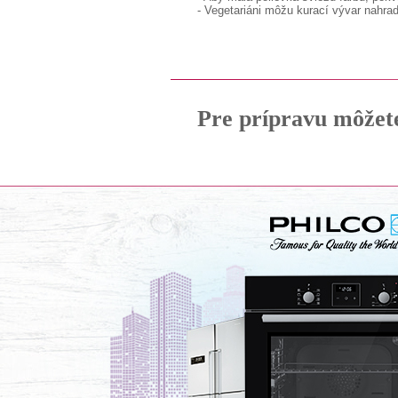
- Vegetariáni môžu kurací vývar nahra
Pre prípravu môžet