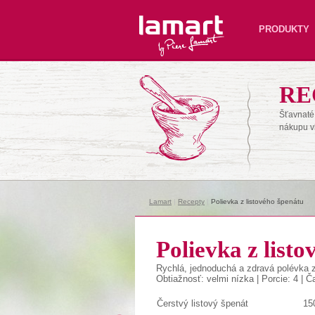
Lamart
PRODUKTY
RE
Šťavnaté 
nákupu v
Lamart
|
Recepty
|
Polievka z listového špenátu
Polievka z list
Rychlá, jednoduchá a zdravá polévka 
Obtiažnosť: velmi nízka | Porcie: 4 | Č
Čerstvý listový špenát
15