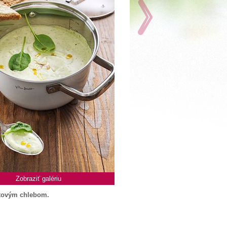
Zobraziť galériu
stovým chlebom.