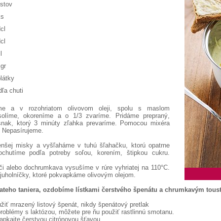
istov
ks
cl
cl
l
 gr
plátky
dľa chuti
me a v rozohriatom olivovom oleji, spolu s maslom
solíme, okoreníme a o 1/3 zvaríme. Pridáme prepraný,
snak, ktorý 3 minúty zľahka prevaríme. Pomocou mixéra
. Nepasírujeme.
šej misky a vyšľaháme v tuhú šľahačku, ktorú opatrne
chutíme podľa potreby soľou, korením, štipkou cukru.
i alebo dochrumkava vysušíme v rúre vyhriatej na 110°C.
ojuholníčky, ktoré pokvapkáme olivovým olejom.
iateho taniera, ozdobíme lístkami čerstvého špenátu a chrumkavým tou
užiť mrazený listový špenát, nikdy špenátový pretlak
problémy s laktózou, môžete pre ňu použiť rastlinnú smotanu.
vapkajte čerstvou citrónovou šťavou