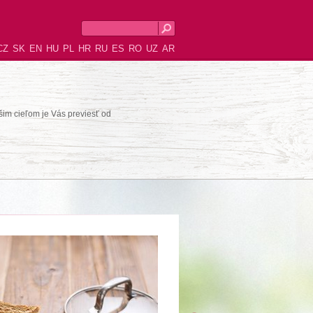
CZ
SK
EN
HU
PL
HR
RU
ES
RO
UZ
AR
šim cieľom je Vás previesť od