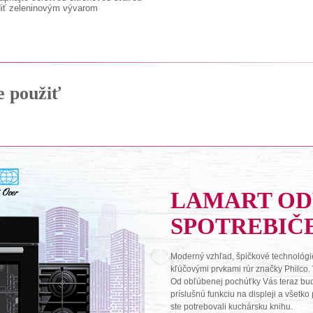
diť zeleninovým vývarom
e použiť
LAMART O
SPOTREBIČ
Moderný vzhľad, špičkové technológie
kľúčovými prvkami rúr značky Philco.
Od obľúbenej pochúťky Vás teraz budú 
príslušnú funkciu na displeji a všetk
ste potrebovali kuchársku knihu.