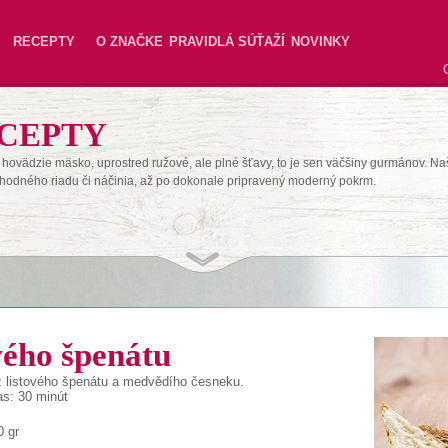
RECEPTY
O ZNAČKE
PRAVIDLÁ SÚŤAŽÍ
NOVINKY
CEPTY
hovädzie mäsko, uprostred ružové, ale plné šťavy, to je sen väčšiny gurmánov. Na
hodného riadu či náčinia, až po dokonale pripravený moderný pokrm.
ového špenátu
z listového špenátu a medvědího česneku.
as: 30 minút
0 gr