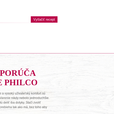
Vytlačiť recept
DPORÚČA
E PHILCO
 a vysoký užívateľský komfort sú
 Varenie nikdy nebolo jednoduchšie.
deliť iba dotyky. Stačí zvoliť
o prebieha tak ako má, bez toho aby