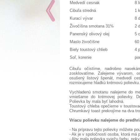
Medvedí cesnak
8 l
Cibuľa stredná
1 
Kurací vývar
8 d
Živočíšna smotana 31%
2 d
Panenský olivový olej
5 c
Maslo živočíšne
60
Biely toustový chlieb
4 
Soľ, korenie
po
Cibuľu očistíme, nadrobno naseká
zosklovatíme. Zalejeme vývarom, o
osušený listový špenát, medvedí ce
rozmixujeme hladkú krémovú polievku
Vychladenú smotanu nalejeme do men
vmiešame do krémovej polievky. Do
Polievka by mala byť lahodná.
Toustový chleba opečieme v toustovač
Chrumkavý toast prekrojíme na dva tr
Vriacu polievku nalejeme do predhr
- Na prípravu tejto polievky môžete po
- Ak je v spoločnosti osoba, ktorá má 
- Aby mala polievka sviežu farbu, pok