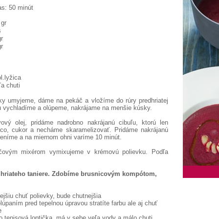
as: 50 minút
 gr
s
gr
gr
l.lyžica
ľa chuti
ky
umyjeme,
dáme
na
pekáč
a
vložíme
do rúry
predhriatej
u
vychladíme
a
olúpeme
, nakrájame
na
menšie
kúsky
.
vový
olej,
pridáme
nadrobno
nakrájanú
cibuľu,
ktorú len
ico
, cukor
a
necháme
skaramelizovať
.
Pridáme
nakrájanú
reníme
a
na
miernom
ohni
varíme
10
minút
.
yčovým
mixérom
vymixujeme
v
krémovú
polievku
.
Podľa
hriateho
taniere
.
Zdobíme
brusnicovým
kompótom
,
jšiu chuť polievky, bude chutnejšia
lúpaním pred tepelnou úpravou stratíte farbu ale aj chuť
e
ko tenisová loptička, má v sebe veľa vody a málo chuti