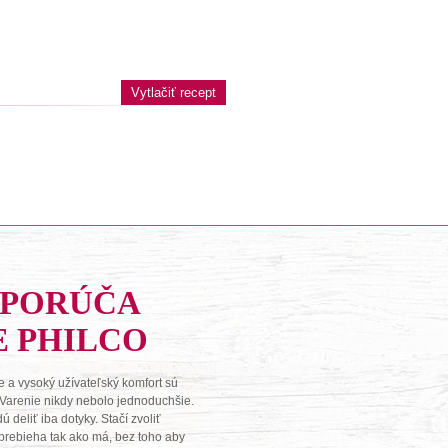
Vytlačiť recept
DPORÚČA
E PHILCO
 a vysoký užívateľský komfort sú
 Varenie nikdy nebolo jednoduchšie.
deliť iba dotyky. Stačí zvoliť
o prebieha tak ako má, bez toho aby