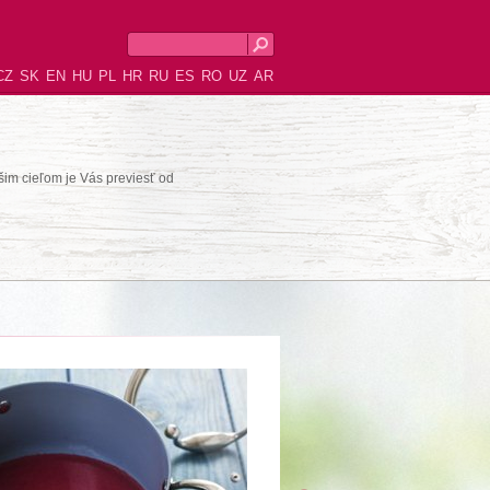
CZ
SK
EN
HU
PL
HR
RU
ES
RO
UZ
AR
šim cieľom je Vás previesť od