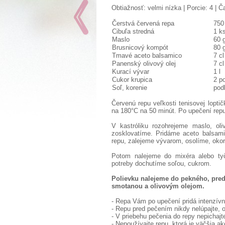
Obtiažnosť: velmi nízka | Porcie: 4 | Č
Čerstvá červená repa
750
Cibuľa stredná
1 k
Maslo
60 
Brusnicový kompót
80 
Tmavé aceto balsamico
7 cl
Panenský olivový olej
7 cl
Kurací vývar
1 l
Cukor krupica
2 po
Soľ, korenie
pod
Červenú repu
veľkosti
tenisovej loptič
na
180
°
C
na
50
minút
.
Po
upečení
rep
V
kastróliku
rozohrejeme
maslo
, oli
zosklovatíme
.
Pridáme
aceto
balsam
repu,
zalejeme
vývarom,
osolíme
, oko
Potom
nalejeme
do mixéra
alebo
t
potreby
dochutíme
soľou
, cukrom
.
Polievku
nalejeme
do
pekného
,
pred
smotanou
a
olivovým
olejom
.
- Repa Vám po upečení pridá intenzívne
- Repu pred pečením nikdy nelúpajte, o
- V priebehu pečenia do repy nepichajt
- Nepoužívajte repu, ktorá je väčšia a