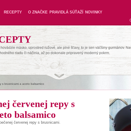
RECEPTY
O ZNAČKE
PRAVIDLÁ SÚŤAŽÍ
NOVINKY
CEPTY
hovädzie mäsko, uprostred ružové, ale plné šťavy, to je sen väčšiny gurmánov. Na
hodného riadu či náčinia, až po dokonale pripravený moderný pokrm.
y s brusnicami a aceto balsamico
nej červenej repy s
eto balsamico
pečenej
červenej
repy
s
brusnicami
.