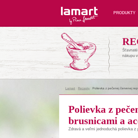
Lamart
PRODUKTY
RE
Šťavnaté 
nákupu v
Lamart
|
Recepty
|
Polievka z pečenej červenej rep
Polievka z peče
brusnicami a ac
Zdravá
a
veľmi
jednoduchá
polievka z