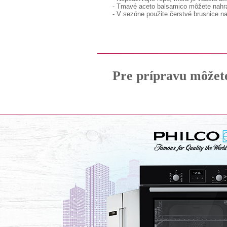
- Tmavé aceto balsamico môžete nahr
- V sezóne použite čerstvé brusnice 
Pre prípravu môžet