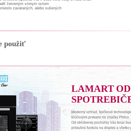
adiť červeným vínnym octom
namiesto zaváraných, alebo sušených
e použiť
LAMART O
SPOTREBIČ
Moderný vzhľad, špičkové technológie
kľúčovými prvkami rúr značky Philco.
Od obľúbenej pochúťky Vás teraz budú 
príslušnú funkciu na displeji a všetk