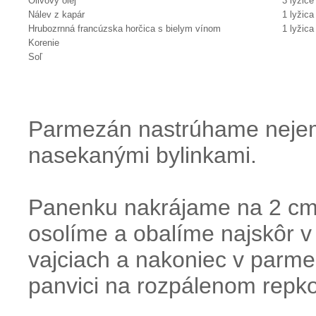
Olivový olej
3 lyžice
Nálev z kapár
1 lyžic
Hrubozrnná francúzska horčica s bielym vínom
1 lyžic
Korenie
Soľ
Parmezán nastrúhame nejem
nasekanými bylinkami.
Panenku nakrájame na 2 cm 
osolíme a obalíme najskôr 
vajciach a nakoniec v parm
panvici na rozpálenom repkov