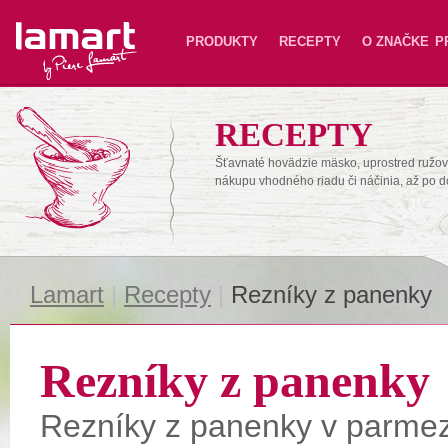
Lamart
PRODUKTY
RECEPTY
O ZNAČKE
P
RECEPTY
Šťavnaté hovädzie mäsko, uprostred ružové
nákupu vhodného riadu či náčinia, až po 
Lamart
|
Recepty
|
Rezníky z panenky
Rezníky z panenky
Rezníky z panenky v parme