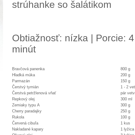
strúhanke so šalátikom
Obtiažnosť: nízka | Porcie: 4
minút
Bravčová panenka
800 g
Hladká múka
200 g
Parmazán
150 g
Čerstvý tymián
1 - 2 ve
Čerstvá petržlenová vňať
pár vetv
Repkový olej
300 ml
Zemiaky typu A
300 g
Cherry paradajky
250 g
Rukola
100 g
Červená cibuľa
1 kus
Nakladané kapary
1 lyžic