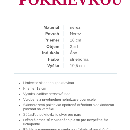
Materiál
nerez
Povrch
Nerez
Priemer
18 cm
Objem
2,5 l
Indukcia
Áno
Farba
strieborná
Výška
10,5 cm
Hrniec so sklenenou pokrievkou
Priemer 18 cm
Vysoko kvalitné nerezové riad
Vyrobené z prvotriednej nehrdzavejúcej ocele
Sklonerezová pokrievka opatrená držadlom s odkladacou
plochou na varešku
Súčasťou pokrievky je otvor pre paru
Držadlá hrnca sú z tvrdeného plastu pre bezpečnejšie
uchopenie
Rýchle a rovnomerné varenie na základe akumulačného