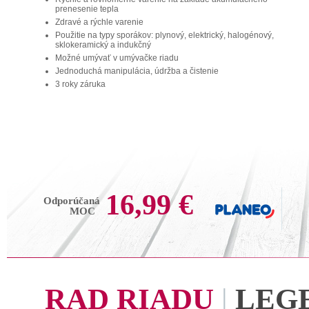
prenesenie tepla
Zdravé a rýchle varenie
Použitie na typy sporákov: plynový, elektrický, halogénový,
sklokeramický a indukčný
Možné umývať v umývačke riadu
Jednoduchá manipulácia, údržba a čistenie
3 roky záruka
16,99 €
Odporúčaná
MOC
RAD RIADU
|
LEG