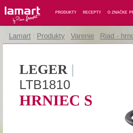
Lamart
PRODUKTY
RECEPTY
O ZNAČKE
P
Lamart
|
Produkty
|
Varenie
|
Riad - hrn
LEGER
|
LTB1810
HRNIEC S