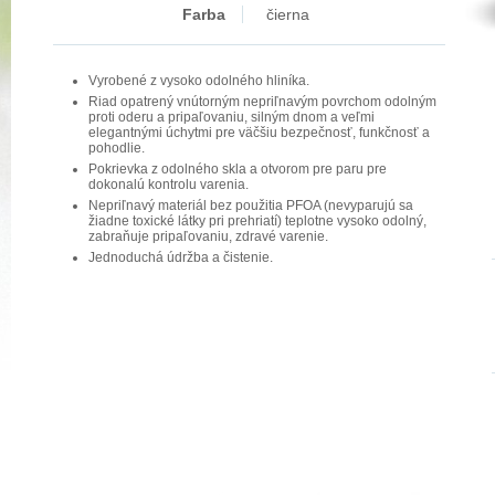
Farba
čierna
Vyrobené z vysoko odolného hliníka.
Riad opatrený vnútorným nepriľnavým povrchom odolným
proti oderu a pripaľovaniu, silným dnom a veľmi
elegantnými úchytmi pre väčšiu bezpečnosť, funkčnosť a
pohodlie.
Pokrievka z odolného skla a otvorom pre paru pre
dokonalú kontrolu varenia.
Nepriľnavý materiál bez použitia PFOA (nevyparujú sa
žiadne toxické látky pri prehriatí) teplotne vysoko odolný,
zabraňuje pripaľovaniu, zdravé varenie.
Jednoduchá údržba a čistenie.