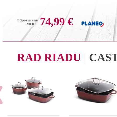
74,99 €
Odporúčaná
MOC
RAD RIADU
|
CAS