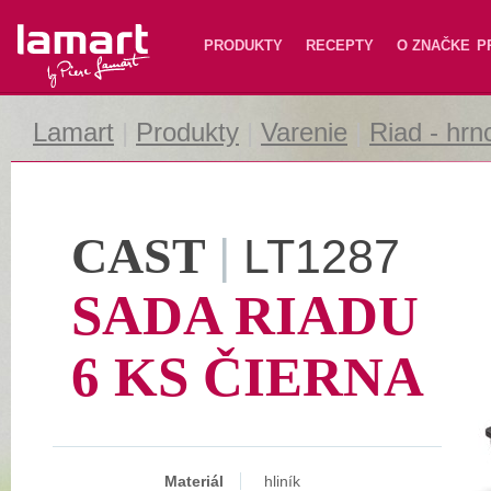
Lamart
PRODUKTY
RECEPTY
O ZNAČKE
P
Lamart
|
Produkty
|
Varenie
|
Riad - hrn
CAST
|
LT1287
SADA RIADU
6 KS ČIERNA
Materiál
hliník