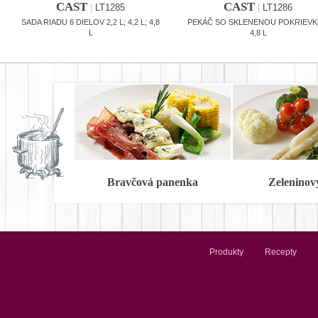
CAST
CAST
|
LT1285
|
LT1286
SADA RIADU 6 DIELOV 2,2 L; 4,2 L; 4,8
PEKÁČ SO SKLENENOU POKRIEV
L
4,8 L
Bravčová panenka
Zeleninov
Produkty
Recepty