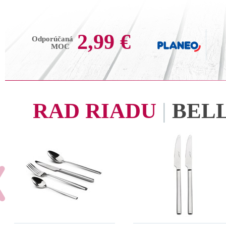
2,99 €
Odporúčaná
MOC
RAD RIADU
|
BEL