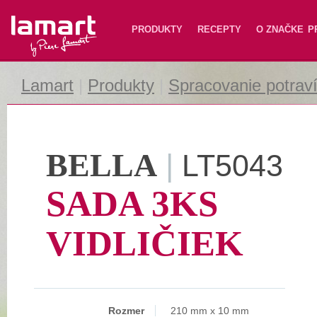
Lamart
PRODUKTY
RECEPTY
O ZNAČKE
P
Lamart
|
Produkty
|
Spracovanie potrav
BELLA
|
LT5043
SADA 3KS
VIDLIČIEK
Rozmer
210 mm x 10 mm