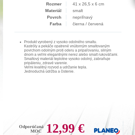
Rozmer
41 x 26,5 x 6 cm
Materiál
smalt
Povrch
nepriľnavý
Farba
čierna / červená
Produkt vyrobený z vysoko odolného smaltu.
Kastróly a pekáče opatrené vnútorným smaltovaným
povrchom odolným proti oderu a pripaľovaniu, silným
dnom a veľmi elegantnými nerez alebo smalt rukoväťami.
Smaltový materiál teplotne vysoko odolný, zabraňuje
pripáleniu, zdravé varenie.
Veľmi kvalitný rozvod a udržanie tepla.
Jednoduchá údržba a čistenie.
12,99 €
Odporúčaná
MOC