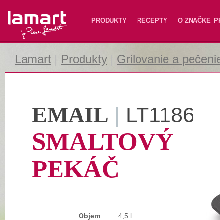
Lamart
PRODUKTY
RECEPTY
O ZNAČKE
P
Lamart
|
Produkty
|
Grilovanie a pečeni
EMAIL
|
LT1186
SMALTOVÝ
PEKÁČ
Objem
4,5 l