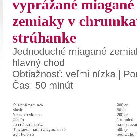
vyprážané miagané
zemiaky v chrumka
strúhanke
Jednoduché miagané zemia
hlavný chod
Obtiažnosť: veľmi nízka | Por
Čas: 50 minút
Kvalitné zemiaky
900 gr
Maslo
60 gr
Anglická slanina
200 gr
Cibuľa
1 stredná
Jemná strúhanka
na obalova
Bravčová masť na vyprážanie
500 gr
Soľ, korenie
podľa chuti