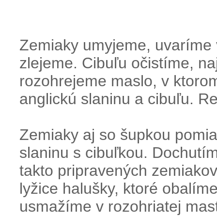
Zemiaky umyjeme, uvaríme 
zlejeme. Cibuľu očistíme, n
rozohrejeme maslo, v ktoro
anglickú slaninu a cibuľu. Re
Zemiaky aj so šupkou pomi
slaninu s cibuľkou. Dochutí
takto pripravených zemiako
lyžice halušky, ktoré obalím
usmažíme v rozohriatej masti