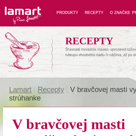
Lamart
PRODUKTY
RECEPTY
O ZNAČKE
P
RECEPTY
Šťavnaté hovädzie mäsko, uprostred ružové
nákupu vhodného riadu či náčinia, až po 
Lamart
|
Recepty
|
V bravčovej masti 
strúhanke
V bravčovej masti