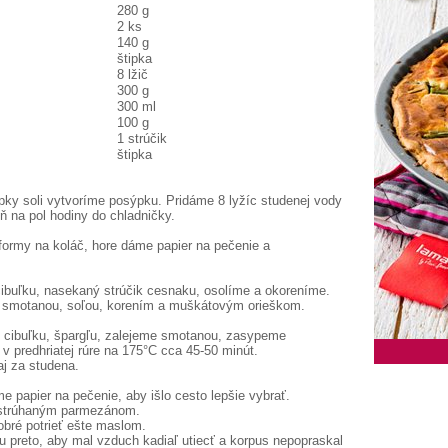
280 g
2 ks
140 g
štipka
8 lžič
300 g
300 ml
100 g
1 strúčik
štipka
pky soli vytvoríme posýpku. Pridáme 8 lyžíc studenej vody
 na pol hodiny do chladničky.
formy na koláč, hore dáme papier na pečenie a
 cibuľku, nasekaný strúčik cesnaku, osolíme a okoreníme.
 smotanou, soľou, korením a muškátovým orieškom.
 cibuľku, špargľu, zalejeme smotanou, zasypeme
 predhriatej rúre na 175°C cca 45-50 minút.
j za studena.
e papier na pečenie, aby išlo cesto lepšie vybrať.
 strúhaným parmezánom.
obré potrieť ešte maslom.
u preto, aby mal vzduch kadiaľ utiecť a korpus nepopraskal