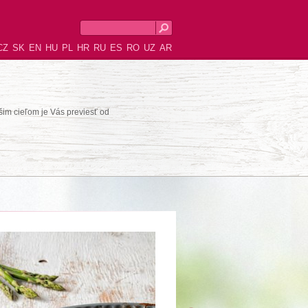
CZ
SK
EN
HU
PL
HR
RU
ES
RO
UZ
AR
šim cieľom je Vás previesť od