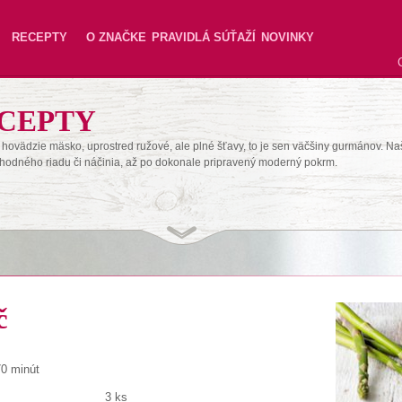
RECEPTY
O ZNAČKE
PRAVIDLÁ SÚŤAŽÍ
NOVINKY
CEPTY
hovädzie mäsko, uprostred ružové, ale plné šťavy, to je sen väčšiny gurmánov. Na
hodného riadu či náčinia, až po dokonale pripravený moderný pokrm.
č
70 minút
3 ks