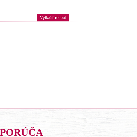
Vytlačiť recept
DPORÚČA