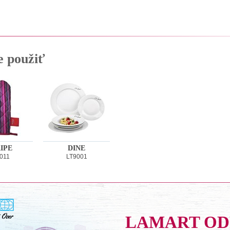
e použiť
IPE
DINE
011
LT9001
LAMART O