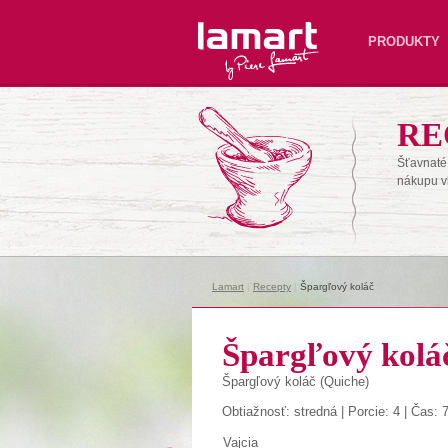
Lamart
PRODUKTY
RE
Šťavnaté 
nákupu v
Lamart
|
Recepty
|
Špargľový koláč
Špargľový kolá
Špargľový koláč (Quiche)
Obtiažnosť: stredná | Porcie: 4 | Čas: 
Vajcia