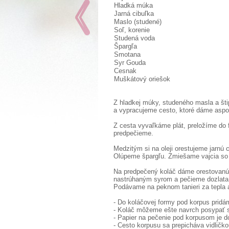
Hladká múka
Jarná cibuľka
Maslo (studené)
Soľ, korenie
Studená voda
Špargľa
Smotana
Syr Gouda
Cesnak
Muškátový oriešok
Z hladkej múky, studeného masla a šti
a vypracujeme cesto, ktoré dáme aspoň
Z cesta vyvaľkáme plát, preložíme do 
predpečieme.
Medzitým si na oleji orestujeme jarnú
Olúpeme špargľu. Zmiešame vajcia so
Na predpečený koláč dáme orestovanú
nastrúhaným syrom a pečieme dozlata v
Podávame na peknom tanieri za tepla a
- Do koláčovej formy pod korpus pridám
- Koláč môžeme ešte navrch posypať
- Papier na pečenie pod korpusom je d
- Cesto korpusu sa prepicháva vidličko