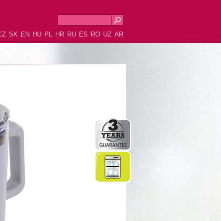
CZ
SK
EN
HU
PL
HR
RU
ES
RO
UZ
AR