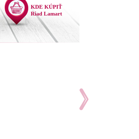
KDE KÚPIŤ
Riad Lamart