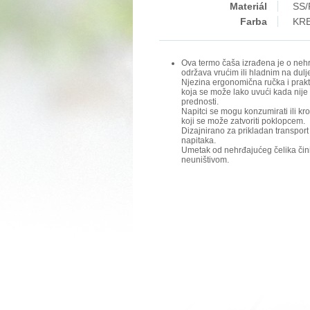
Materiál
SS/
Farba
KR
Ova termo čaša izrađena je o nehr
održava vrućim ili hladnim na dulj
Njezina ergonomična ručka i prakt
koja se može lako uvući kada nije 
prednosti.
Napitci se mogu konzumirati ili kr
koji se može zatvoriti poklopcem.
Dizajnirano za prikladan transport 
napitaka.
Umetak od nehrđajućeg čelika čini
neuništivom.