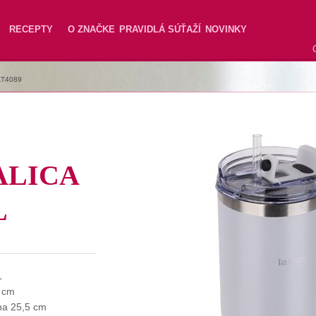
RECEPTY
O ZNAČKE
PRAVIDLÁ SÚŤAŽÍ
NOVINKY
LT4089
ALICA
L
L
 cm
ina 25,5 cm