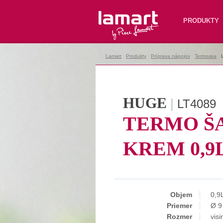
Lamart
PRODUKTY
Lamart
|
Produkty
|
Príprava nápojov
|
Termoska
|
HUGE
|
LT4089
TERMO Š
KREM 0,9
Objem
0,9
Priemer
Ø 9
Rozmer
vis