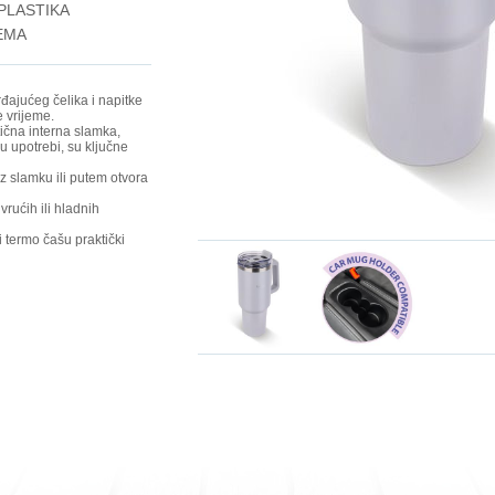
PLASTIKA
EMA
đajućeg čelika i napitke
e vrijeme.
ična interna slamka,
u upotrebi, su ključne
oz slamku ili putem otvora
vrućih ili hladnih
 termo čašu praktički