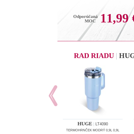
11,99 
Odporúčaná
MOC
RAD RIADU
|
HU
HUGE
|
LT4090
TERMOHRNČEK MODRÝ 0,9L 0,9L