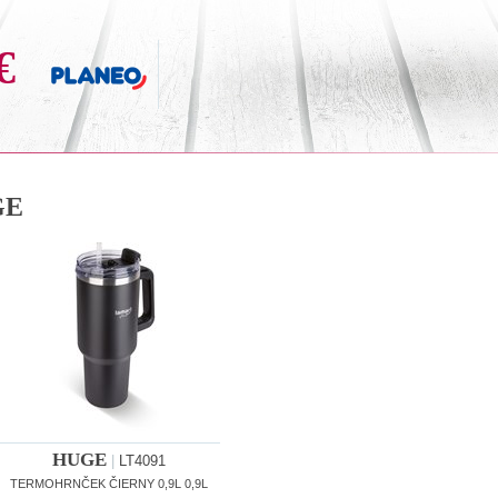
€
GE
HUGE
|
LT4091
TERMOHRNČEK ČIERNY 0,9L 0,9L