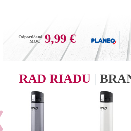
9,99 €
Odporúčaná
MOC
RAD RIADU
|
BRA