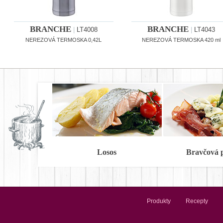
BRANCHE
BRANCHE
|
LT4008
|
LT4043
NEREZOVÁ TERMOSKA 0,42L
NEREZOVÁ TERMOSKA 420 ml
Losos
Bravčová 
Produkty
Recepty