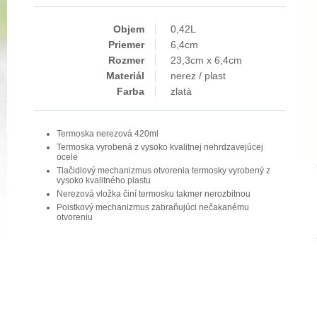
Objem
0,42L
Priemer
6,4cm
Rozmer
23,3cm x 6,4cm
Materiál
nerez / plast
Farba
zlatá
Termoska nerezová 420ml
Termoska vyrobená z vysoko kvalitnej nehrdzavejúcej
ocele
Tlačidlový mechanizmus otvorenia termosky vyrobený z
vysoko kvalitného plastu
Nerezová vložka činí termosku takmer nerozbitnou
Poistkový mechanizmus zabraňujúci nečakanému
otvoreniu