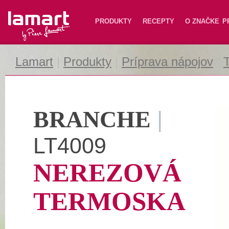
Lamart
PRODUKTY
RECEPTY
O ZNAČKE
P
Lamart
|
Produkty
|
Príprava nápojov
|
BRANCHE
|
LT4009
NEREZOVÁ
TERMOSKA