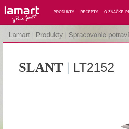
Lamart
PRODUKTY
RECEPTY
O ZNAČKE
P
Lamart
|
Produkty
|
Spracovanie potrav
SLANT
|
LT2152