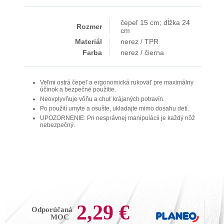
čepeľ 15 cm; dĺžka 24
Rozmer
cm
Materiál
nerez / TPR
Farba
nerez / čierna
Veľmi ostrá čepeľ a ergonomická rukoväť pre maximálny
účinok a bezpečné použitie.
Neovplyvňuje vôňu a chuť krájaných potravín.
Po použití umyte a osušte, ukladajte mimo dosahu detí.
UPOZORNENIE: Pri nesprávnej manipulácii je každý nôž
nebezpečný.
2,29 €
Odporúčaná
MOC