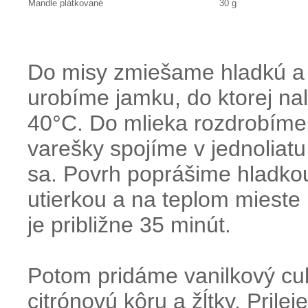
Mandle plátkované
30 g
Do misy zmiešame hladkú a 
urobíme jamku, do ktorej nal
40°C. Do mlieka rozdrobíme
varešky spojíme v jednoliatu
sa. Povrh poprášime hladkou
utierkou a na teplom miest
je približne 35 minút.
Potom pridáme vanilkový cuk
citrónovú kôru a žĺtky. Pril