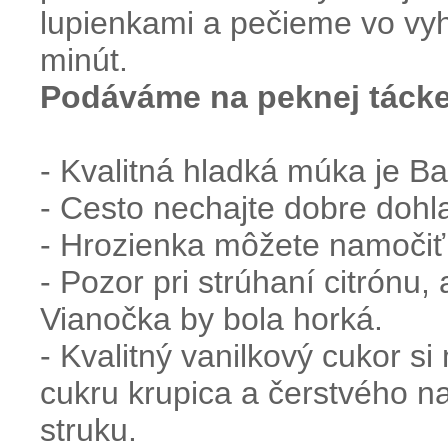
lupienkami a pečieme vo vyhr
minút.
Podáváme na peknej tácke
-
Kvalitná
hladká
múka je
Ba
-
Cesto
nechajte
dobre
dohl
-
Hrozienka
môžete
namočiť
-
Pozor pri
strúhaní
citrónu,
Vianočka
by
bola
horká
.
-
Kvalitný
vanilkový
cukor
si
cukru
krupica
a
čerstvého
n
struku
.