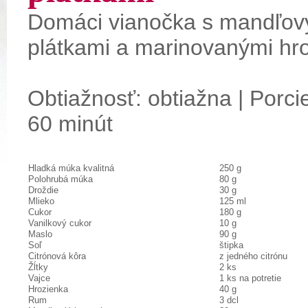
Domáci
vianočka
s
mandľov
plátkami
a
marinovanými
hr
Obtiažnosť: obtiažna | Porcie
60 minút
Hladká múka kvalitná
250 g
Polohrubá múka
80 g
Droždie
30 g
Mlieko
125 ml
Cukor
180 g
Vanilkový cukor
10 g
Maslo
90 g
Soľ
štipka
Citrónová kôra
z jedného citrónu
Žĺtky
2 ks
Vajce
1 ks na potretie
Hrozienka
40 g
Rum
3 dcl