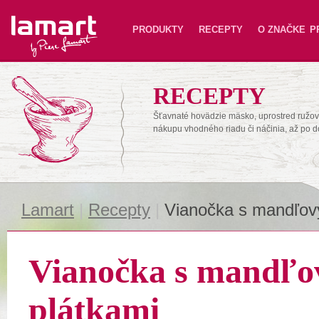
Lamart
PRODUKTY
RECEPTY
O ZNAČKE
P
RECEPTY
Šťavnaté hovädzie mäsko, uprostred ružové
nákupu vhodného riadu či náčinia, až po 
Lamart
|
Recepty
|
Vianočka s mandľov
Vianočka s mandľo
plátkami